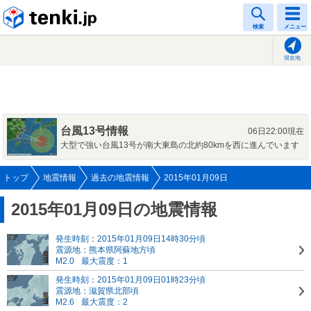
tenki.jp
検索
メニュー
現在地
台風13号情報
06日22:00現在
大型で強い台風13号が南大東島の北約80kmを西に進んでいます
トップ
地震情報
過去の地震情報
2015年01月09日
2015年01月09日の地震情報
発生時刻：2015年01月09日14時30分頃
震源地：熊本県阿蘇地方頃
M2.0
最大震度：1
発生時刻：2015年01月09日01時23分頃
震源地：滋賀県北部頃
M2.6
最大震度：2