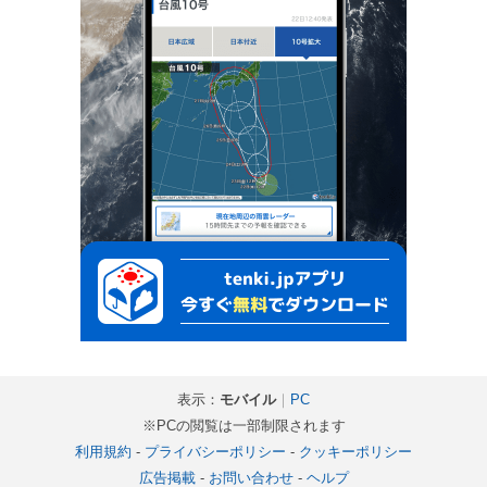
表示：
モバイル
｜
PC
※PCの閲覧は一部制限されます
利用規約
-
プライバシーポリシー
-
クッキーポリシー
広告掲載
-
お問い合わせ
-
ヘルプ