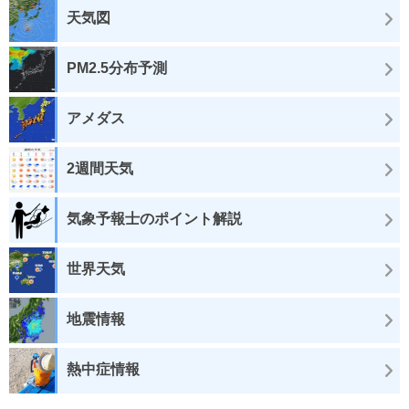
天気図
PM2.5分布予測
アメダス
2週間天気
気象予報士のポイント解説
世界天気
地震情報
熱中症情報