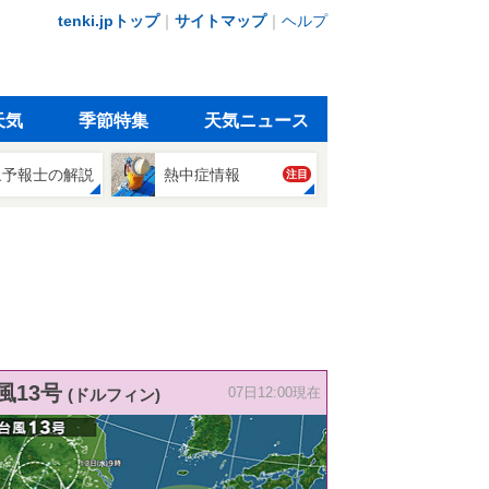
tenki.jpトップ
｜
サイトマップ
｜
ヘルプ
天気
季節特集
天気ニュース
象予報士の解説
熱中症情報
注目
風13号
(ドルフィン)
07日12:00現在