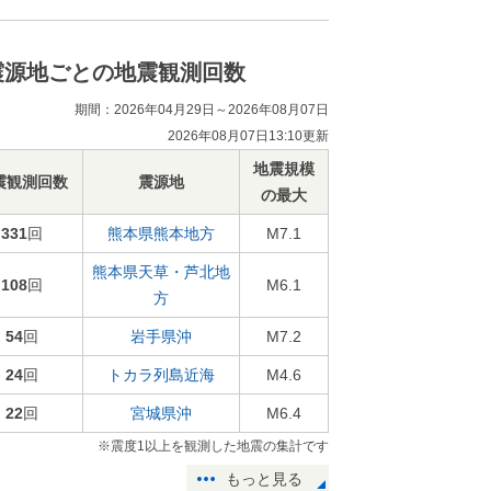
震源地ごとの地震観測回数
期間：2026年04月29日～2026年08月07日
2026年08月07日13:10更新
地震規模
震観測回数
震源地
の最大
331
回
熊本県熊本地方
M7.1
熊本県天草・芦北地
108
回
M6.1
方
54
回
岩手県沖
M7.2
24
回
トカラ列島近海
M4.6
22
回
宮城県沖
M6.4
※震度1以上を観測した地震の集計です
もっと見る