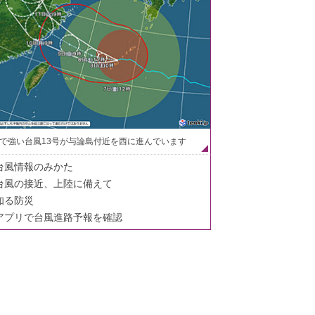
で強い台風13号が与論島付近を西に進んでいます
台風情報のみかた
台風の接近、上陸に備えて
知る防災
アプリで台風進路予報を確認