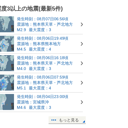
震度3以上の地震(最新5件)
発生時刻：08月07日06:56頃
震源地：熊本県天草・芦北地方
M2.9
最大震度：3
発生時刻：08月06日19:49頃
震源地：熊本県熊本地方
M4.5
最大震度：4
発生時刻：08月06日16:18頃
震源地：熊本県天草・芦北地方
M4.0
最大震度：3
発生時刻：08月06日07:59頃
震源地：熊本県天草・芦北地方
M5.1
最大震度：4
発生時刻：08月04日23:00頃
震源地：宮城県沖
M4.6
最大震度：3
もっと見る