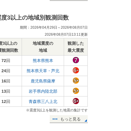
震度3以上の地域別観測回数
期間：2026年04月29日～2026年08月07日
2026年08月07日13:11更新
度3以上の
地域震度の
観測した
震観測回数
地域
最大震度
72
回
熊本県熊本
24
回
熊本県天草・芦北
16
回
鹿児島県薩摩
13
回
岩手県内陸北部
12
回
青森県三八上北
※震度3以上を観測した地震の集計です
もっと見る