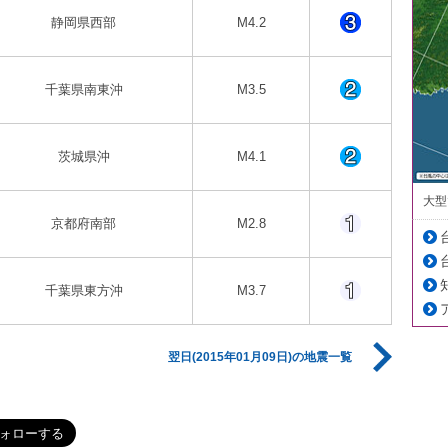
静岡県西部
M4.2
千葉県南東沖
M3.5
茨城県沖
M4.1
大型
京都府南部
M2.8
千葉県東方沖
M3.7
翌日(2015年01月09日)の地震一覧