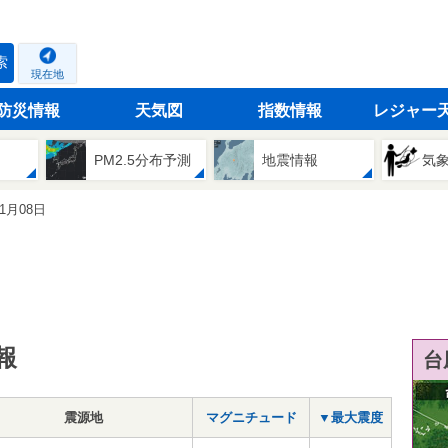
索
現在地
防災情報
天気図
指数情報
レジャー
PM2.5分布予測
地震情報
気
01月08日
報
台
震源地
マグニチュード
▼最大震度