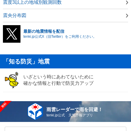
震度3以上の地域別観測回数
震央分布図
最新の地震情報を配信
tenki.jp公式X（旧Twitter）をご利用ください。
「知る防災」地震
いざという時にあわてないために
確かな情報と行動で防災力アップ
雨雲レーダーで雨を回避！
tenki.jp公式 天気予報アプリ