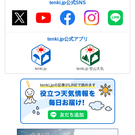
tenki.jp公式SNS
tenki.jp公式アプリ
tenki.jp
tenki.jp 登山天気