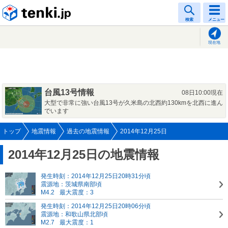
tenki.jp
検索
メニュー
現在地
台風13号情報
08日10:00現在
大型で非常に強い台風13号が久米島の北西約130kmを北西に進ん
でいます
トップ
地震情報
過去の地震情報
2014年12月25日
2014年12月25日の地震情報
発生時刻：2014年12月25日20時31分頃
震源地：茨城県南部頃
M4.2
最大震度：3
発生時刻：2014年12月25日20時06分頃
震源地：和歌山県北部頃
M2.7
最大震度：1