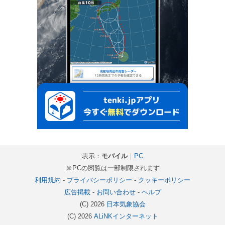
表示：
モバイル
｜
PC
※PCの閲覧は一部制限されます
利用規約
-
プライバシーポリシー
-
クッキーポリシー
広告掲載
-
お問い合わせ
-
ヘルプ
(C) 2026
日本気象協会
(C) 2026
ALiNKインターネット