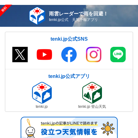
雨雲レーダーで雨を回避！
tenki.jp公式 天気予報アプリ
tenki.jp公式SNS
tenki.jp公式アプリ
tenki.jp
tenki.jp 登山天気