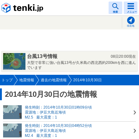
tenki.jp
検索
メニュー
現在地
台風13号情報
08日20:00現在
大型で非常に強い台風13号が久米島の西北西約200kmを西に進ん
でいます
トップ
地震情報
過去の地震情報
2014年10月30日
2014年10月30日の地震情報
発生時刻：2014年10月30日01時09分頃
震源地：伊豆大島近海頃
M2.5
最大震度：1
発生時刻：2014年10月30日04時52分頃
震源地：伊豆大島近海頃
M2.4
最大震度：1