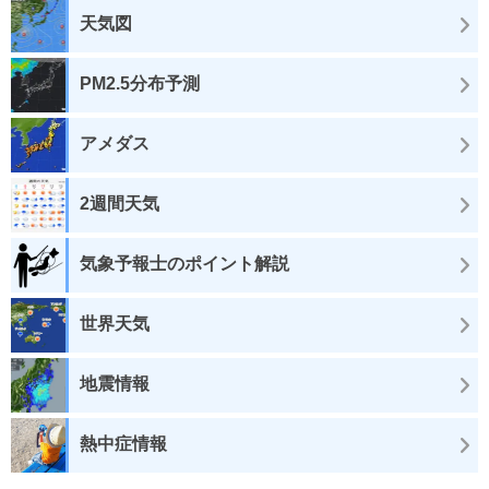
天気図
PM2.5分布予測
アメダス
2週間天気
気象予報士のポイント解説
世界天気
地震情報
熱中症情報