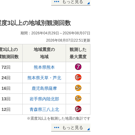
もっと見る
震度3以上の地域別観測回数
期間：2026年04月29日～2026年08月07日
2026年08月07日22:51更新
度3以上の
地域震度の
観測した
震観測回数
地域
最大震度
72
回
熊本県熊本
24
回
熊本県天草・芦北
16
回
鹿児島県薩摩
13
回
岩手県内陸北部
12
回
青森県三八上北
※震度3以上を観測した地震の集計です
もっと見る