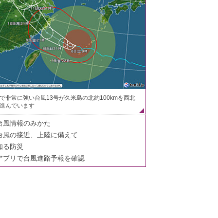
で非常に強い台風13号が久米島の北約100kmを西北
進んでいます
台風情報のみかた
台風の接近、上陸に備えて
知る防災
アプリで台風進路予報を確認