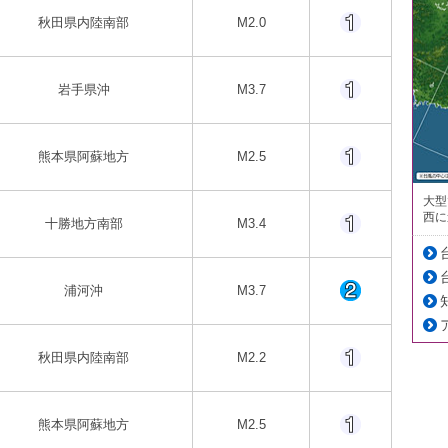
秋田県内陸南部
M2.0
岩手県沖
M3.7
熊本県阿蘇地方
M2.5
大型
西に
十勝地方南部
M3.4
浦河沖
M3.7
秋田県内陸南部
M2.2
熊本県阿蘇地方
M2.5