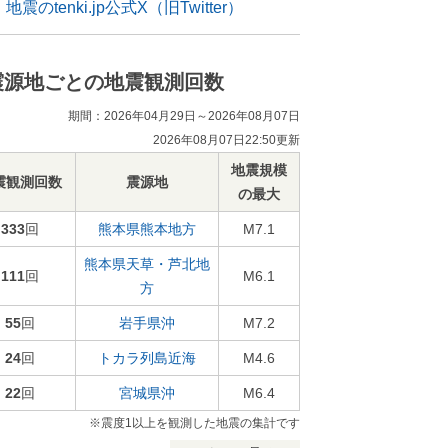
地震のtenki.jp公式X（旧Twitter）
震源地ごとの地震観測回数
期間：2026年04月29日～2026年08月07日
2026年08月07日22:50更新
地震規模
震観測回数
震源地
の最大
333
回
熊本県熊本地方
M7.1
熊本県天草・芦北地
111
回
M6.1
方
55
回
岩手県沖
M7.2
24
回
トカラ列島近海
M4.6
22
回
宮城県沖
M6.4
※震度1以上を観測した地震の集計です