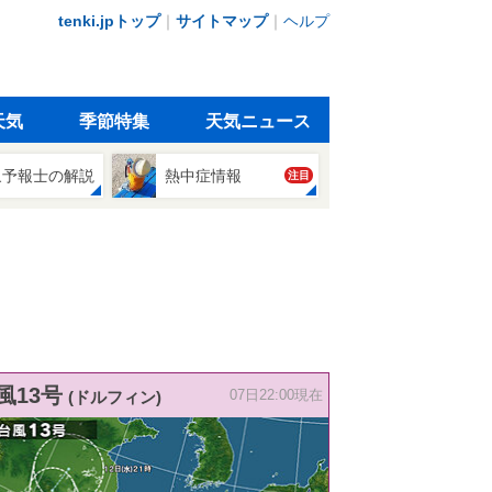
tenki.jpトップ
｜
サイトマップ
｜
ヘルプ
天気
季節特集
天気ニュース
象予報士の解説
熱中症情報
注目
風13号
(ドルフィン)
07日22:00現在