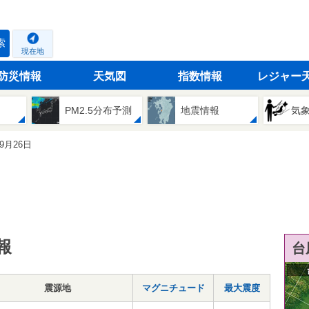
索
現在地
防災情報
天気図
指数情報
レジャー
PM2.5分布予測
地震情報
気
09月26日
報
台
震源地
マグニチュード
最大震度