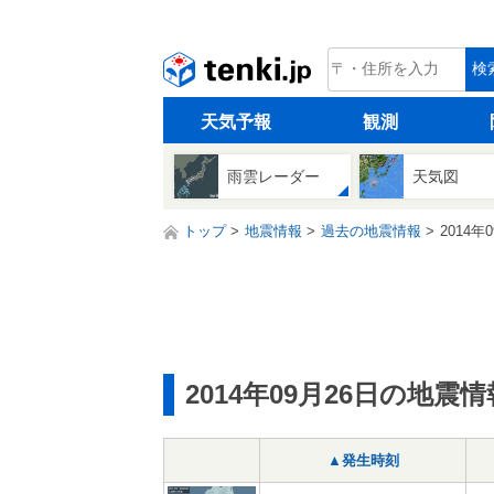
tenki.jp
検
天気予報
観測
雨雲レーダー
天気図
トップ
地震情報
過去の地震情報
2014年
2014年09月26日の地震情
▲発生時刻