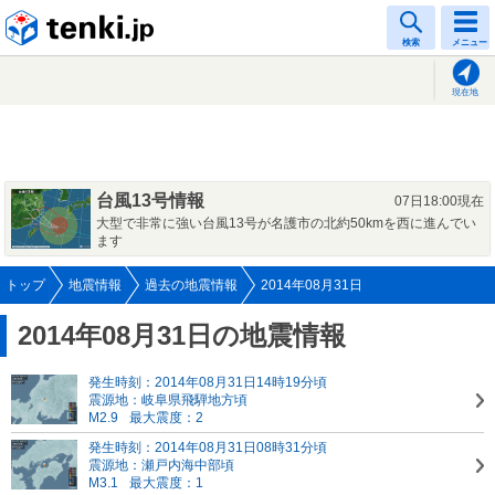
tenki.jp
検索
メニュー
現在地
台風13号情報
07日18:00現在
大型で非常に強い台風13号が名護市の北約50kmを西に進んでい
ます
トップ
地震情報
過去の地震情報
2014年08月31日
2014年08月31日の地震情報
発生時刻：2014年08月31日14時19分頃
震源地：岐阜県飛騨地方頃
M2.9
最大震度：2
発生時刻：2014年08月31日08時31分頃
震源地：瀬戸内海中部頃
M3.1
最大震度：1