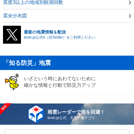
震度3以上の地域別観測回数
震央分布図
最新の地震情報を配信
tenki.jp公式X（旧Twitter）をご利用ください。
「知る防災」地震
いざという時にあわてないために
確かな情報と行動で防災力アップ
雨雲レーダーで雨を回避！
tenki.jp公式 天気予報アプリ