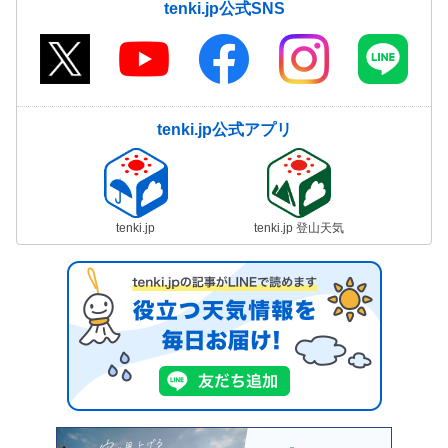
tenki.jp公式SNS
tenki.jp公式アプリ
tenki.jp
tenki.jp 登山天気