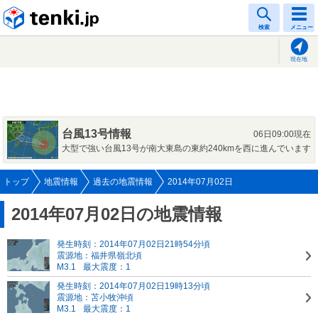
tenki.jp
検索
メニュー
現在地
台風13号情報
06日09:00現在
大型で強い台風13号が南大東島の東約240kmを西に進んでいます
トップ
地震情報
過去の地震情報
2014年07月02日
2014年07月02日の地震情報
発生時刻：2014年07月02日21時54分頃
震源地：福井県嶺北頃
M3.1
最大震度：1
発生時刻：2014年07月02日19時13分頃
震源地：苫小牧沖頃
M3.1
最大震度：1