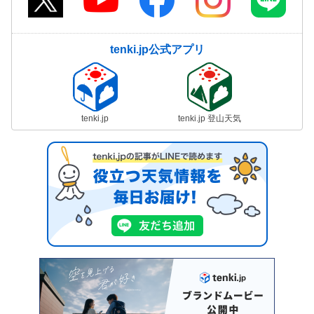
tenki.jp公式アプリ
tenki.jp
tenki.jp 登山天気