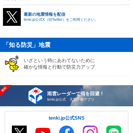
最新の地震情報を配信
tenki.jp公式X（旧Twitter）をご利用ください。
「知る防災」地震
いざという時にあわてないために
確かな情報と行動で防災力アップ
雨雲レーダーで雨を回避！
tenki.jp公式 天気予報アプリ
tenki.jp公式SNS