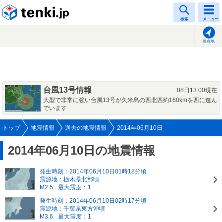
tenki.jp
検索
メニュー
現在地
台風13号情報
08日13:00現在
大型で非常に強い台風13号が久米島の西北西約160kmを西に進ん
でいます
トップ
地震情報
過去の地震情報
2014年06月10日
2014年06月10日の地震情報
発生時刻：2014年06月10日01時18分頃
震源地：栃木県北部頃
M2.5
最大震度：1
発生時刻：2014年06月10日02時17分頃
震源地：千葉県東方沖頃
M3.6
最大震度：1