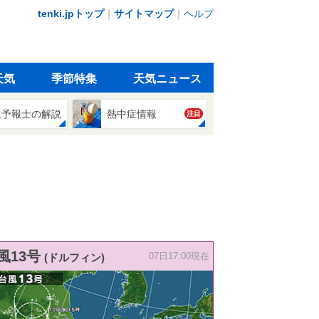
tenki.jpトップ
｜
サイトマップ
｜
ヘルプ
天気
季節特集
天気ニュース
象予報士の解説
熱中症情報
注目
風13号
(ドルフィン)
07日17:00現在