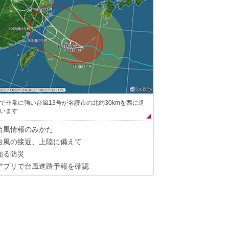
で非常に強い台風13号が名護市の北約30kmを西に進
います
台風情報のみかた
台風の接近、上陸に備えて
知る防災
アプリで台風進路予報を確認