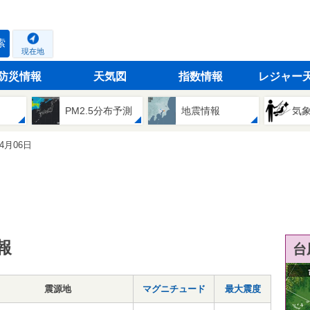
索
現在地
防災情報
天気図
指数情報
レジャー
PM2.5分布予測
地震情報
気
04月06日
報
台
震源地
マグニチュード
最大震度