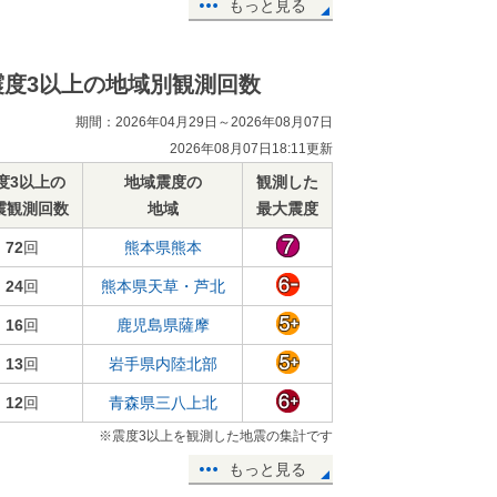
もっと見る
震度3以上の地域別観測回数
期間：2026年04月29日～2026年08月07日
2026年08月07日18:11更新
度3以上の
地域震度の
観測した
震観測回数
地域
最大震度
72
回
熊本県熊本
24
回
熊本県天草・芦北
16
回
鹿児島県薩摩
13
回
岩手県内陸北部
12
回
青森県三八上北
※震度3以上を観測した地震の集計です
もっと見る