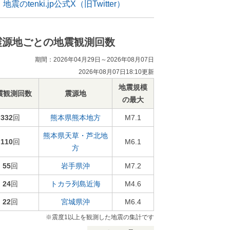
地震のtenki.jp公式X（旧Twitter）
震源地ごとの地震観測回数
期間：2026年04月29日～2026年08月07日
2026年08月07日18:10更新
地震規模
震観測回数
震源地
の最大
332
回
熊本県熊本地方
M7.1
熊本県天草・芦北地
110
回
M6.1
方
55
回
岩手県沖
M7.2
24
回
トカラ列島近海
M4.6
22
回
宮城県沖
M6.4
※震度1以上を観測した地震の集計です