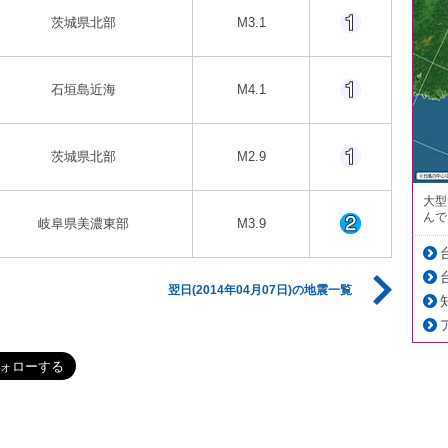
茨城県北部
M3.1
石垣島近海
M4.1
茨城県北部
M2.9
大型
んで
岐阜県美濃東部
M3.9
翌日(2014年04月07日)の地震一覧