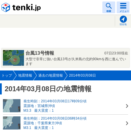
tenki.jp
検索
メニュー
現在地
台風13号情報
07日23:00現在
大型で非常に強い台風13号が久米島の北約90kmを西に進んでい
ます
トップ
地震情報
過去の地震情報
2014年03月08日
2014年03月08日の地震情報
発生時刻：2014年03月08日17時09分頃
震源地：宮城県沖頃
M3.3
最大震度：1
発生時刻：2014年03月08日06時34分頃
震源地：千葉県東方沖頃
M3.1
最大震度：1