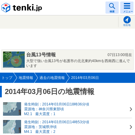
tenki.jp
検索
メニュー
現在地
台風13号情報
07日13:00現在
大型で強い台風13号が名護市の北北東約40kmを西南西に進んで
います
トップ
地震情報
過去の地震情報
2014年03月06日
2014年03月06日の地震情報
発生時刻：2014年03月06日18時36分頃
震源地：神奈川県東部頃
M2.1
最大震度：1
発生時刻：2014年03月06日14時53分頃
震源地：茨城県沖頃
M4.1
最大震度：2