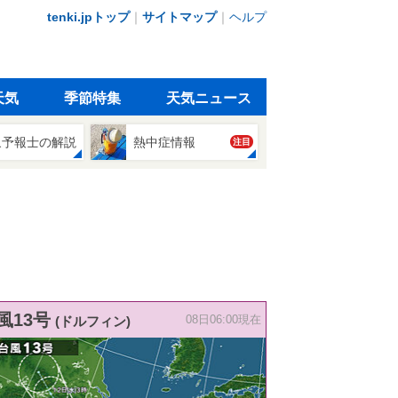
tenki.jpトップ
｜
サイトマップ
｜
ヘルプ
天気
季節特集
天気ニュース
象予報士の解説
熱中症情報
注目
風13号
(ドルフィン)
08日06:00現在