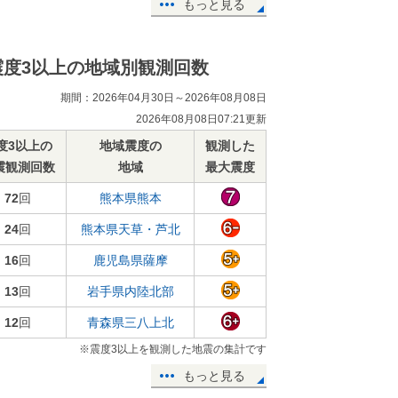
もっと見る
震度3以上の地域別観測回数
期間：2026年04月30日～2026年08月08日
2026年08月08日07:21更新
度3以上の
地域震度の
観測した
震観測回数
地域
最大震度
72
回
熊本県熊本
24
回
熊本県天草・芦北
16
回
鹿児島県薩摩
13
回
岩手県内陸北部
12
回
青森県三八上北
※震度3以上を観測した地震の集計です
もっと見る