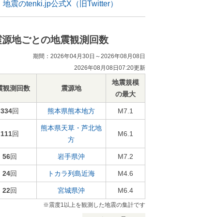
地震のtenki.jp公式X（旧Twitter）
震源地ごとの地震観測回数
期間：2026年04月30日～2026年08月08日
2026年08月08日07:20更新
地震規模
震観測回数
震源地
の最大
334
回
熊本県熊本地方
M7.1
熊本県天草・芦北地
111
回
M6.1
方
56
回
岩手県沖
M7.2
24
回
トカラ列島近海
M4.6
22
回
宮城県沖
M6.4
※震度1以上を観測した地震の集計です