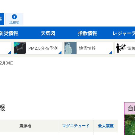
索
現在地
防災情報
天気図
指数情報
レジャー
PM2.5分布予測
地震情報
気
02月04日
報
台
震源地
マグニチュード
最大震度