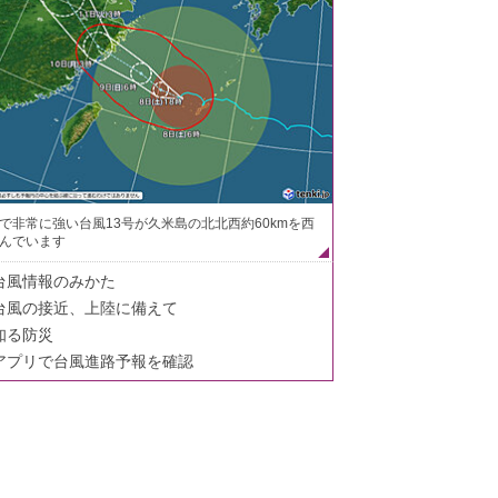
で非常に強い台風13号が久米島の北北西約60kmを西
んでいます
台風情報のみかた
台風の接近、上陸に備えて
知る防災
アプリで台風進路予報を確認