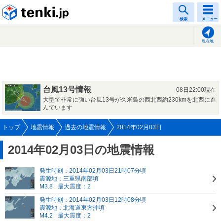
tenki.jp
検索
メニュー
現在地
台風13号情報
08日22:00現在
大型で非常に強い台風13号が久米島の西北西約230kmを北西に進
んでいます
トップ
地震情報
過去の地震情報
2014年02月03日
2014年02月03日の地震情報
発生時刻：2014年02月03日21時07分頃
震源地：三重県南部頃
M3.8
最大震度：2
発生時刻：2014年02月03日12時08分頃
震源地：北海道東方沖頃
M4.2
最大震度：2