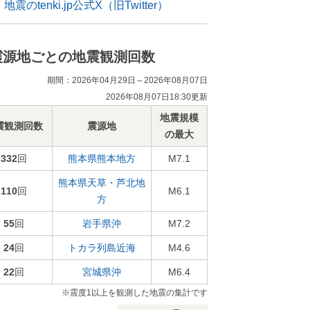
地震のtenki.jp公式X（旧Twitter）
震源地ごとの地震観測回数
期間：2026年04月29日～2026年08月07日
2026年08月07日18:30更新
地震規模
震観測回数
震源地
の最大
332
回
熊本県熊本地方
M7.1
熊本県天草・芦北地
110
回
M6.1
方
55
回
岩手県沖
M7.2
24
回
トカラ列島近海
M4.6
22
回
宮城県沖
M6.4
※震度1以上を観測した地震の集計です