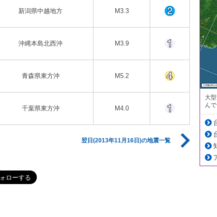
新潟県中越地方
M3.3
沖縄本島北西沖
M3.9
青森県東方沖
M5.2
大型
んで
千葉県東方沖
M4.0
翌日(2013年11月16日)の地震一覧