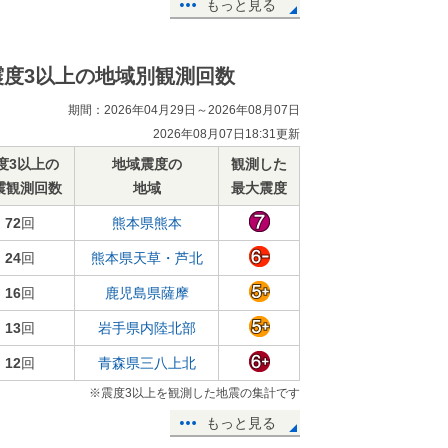
もっと見る
震度3以上の地域別観測回数
期間：2026年04月29日～2026年08月07日
2026年08月07日18:31更新
度3以上の
地域震度の
観測した
震観測回数
地域
最大震度
72
回
熊本県熊本
24
回
熊本県天草・芦北
16
回
鹿児島県薩摩
13
回
岩手県内陸北部
12
回
青森県三八上北
※震度3以上を観測した地震の集計です
もっと見る