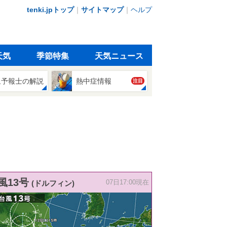
tenki.jpトップ
｜
サイトマップ
｜
ヘルプ
天気
季節特集
天気ニュース
象予報士の解説
熱中症情報
注目
風13号
(ドルフィン)
07日17:00現在