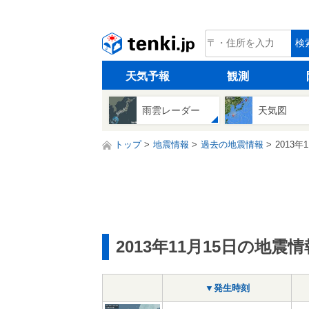
tenki.jp
検
天気予報
観測
雨雲レーダー
天気図
トップ
地震情報
過去の地震情報
2013年
2013年11月15日の地震情
▼発生時刻