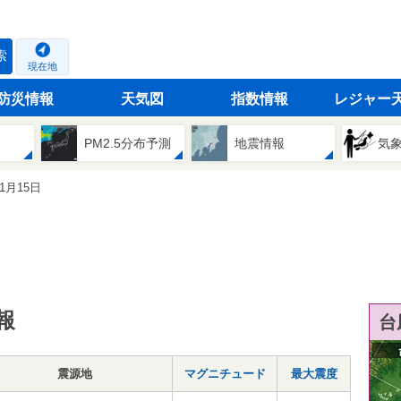
索
現在地
防災情報
天気図
指数情報
レジャー
PM2.5分布予測
地震情報
気
11月15日
報
台
震源地
マグニチュード
最大震度