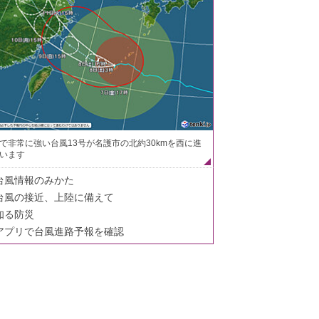
で非常に強い台風13号が名護市の北約30kmを西に進
います
台風情報のみかた
台風の接近、上陸に備えて
知る防災
アプリで台風進路予報を確認