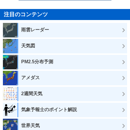
注目のコンテンツ
雨雲レーダー
天気図
PM2.5分布予測
アメダス
2週間天気
気象予報士のポイント解説
世界天気