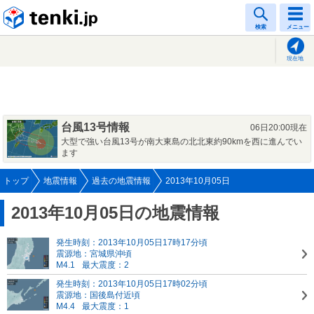
tenki.jp
検索
メニュー
現在地
台風13号情報
06日20:00現在
大型で強い台風13号が南大東島の北北東約90kmを西に進んでい
ます
トップ
地震情報
過去の地震情報
2013年10月05日
2013年10月05日の地震情報
発生時刻：2013年10月05日17時17分頃
震源地：宮城県沖頃
M4.1
最大震度：2
発生時刻：2013年10月05日17時02分頃
震源地：国後島付近頃
M4.4
最大震度：1