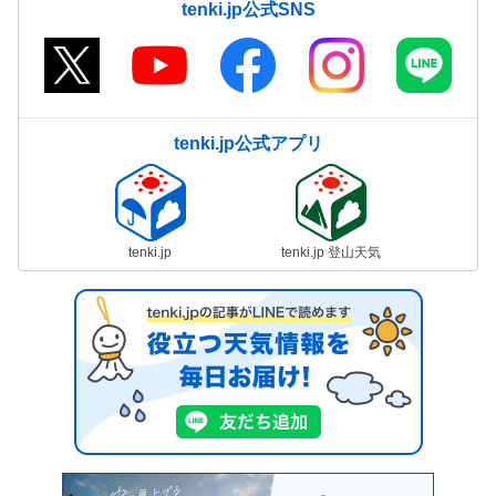
tenki.jp公式SNS
tenki.jp公式アプリ
tenki.jp
tenki.jp 登山天気