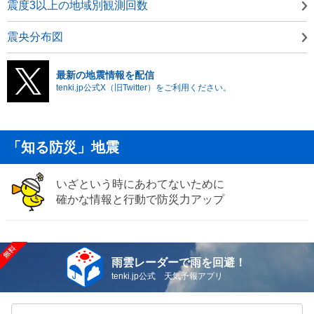
震度3以上の地域別観測回数
震央分布図
最新の地震情報を配信
tenki.jp公式X（旧Twitter）をご利用ください。
「知る防災」地震
いざという時にあわてないために
確かな情報と行動で防災力アップ
雨雲レーダーで雨を回避！
tenki.jp公式 天気予報アプリ