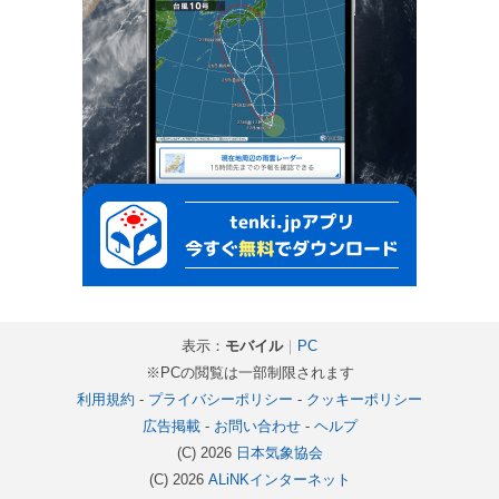
表示：
モバイル
｜
PC
※PCの閲覧は一部制限されます
利用規約
-
プライバシーポリシー
-
クッキーポリシー
広告掲載
-
お問い合わせ
-
ヘルプ
(C) 2026
日本気象協会
(C) 2026
ALiNKインターネット