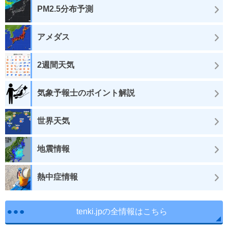
PM2.5分布予測
アメダス
2週間天気
気象予報士のポイント解説
世界天気
地震情報
熱中症情報
tenki.jpの全情報はこちら