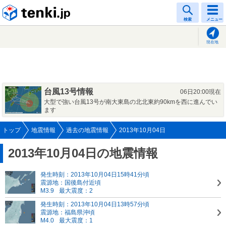
tenki.jp
検索
メニュー
現在地
台風13号情報
06日20:00現在
大型で強い台風13号が南大東島の北北東約90kmを西に進んでい
ます
トップ
地震情報
過去の地震情報
2013年10月04日
2013年10月04日の地震情報
発生時刻：2013年10月04日15時41分頃
震源地：国後島付近頃
M3.9
最大震度：2
発生時刻：2013年10月04日13時57分頃
震源地：福島県沖頃
M4.0
最大震度：1