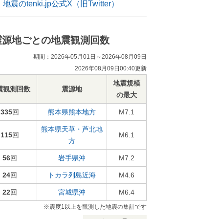
地震のtenki.jp公式X（旧Twitter）
震源地ごとの地震観測回数
期間：2026年05月01日～2026年08月09日
2026年08月09日00:40更新
地震規模
震観測回数
震源地
の最大
335
回
熊本県熊本地方
M7.1
熊本県天草・芦北地
115
回
M6.1
方
56
回
岩手県沖
M7.2
24
回
トカラ列島近海
M4.6
22
回
宮城県沖
M6.4
※震度1以上を観測した地震の集計です