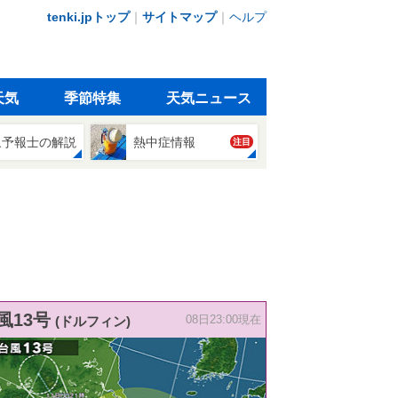
tenki.jpトップ
｜
サイトマップ
｜
ヘルプ
天気
季節特集
天気ニュース
象予報士の解説
熱中症情報
注目
風13号
(ドルフィン)
08日23:00現在