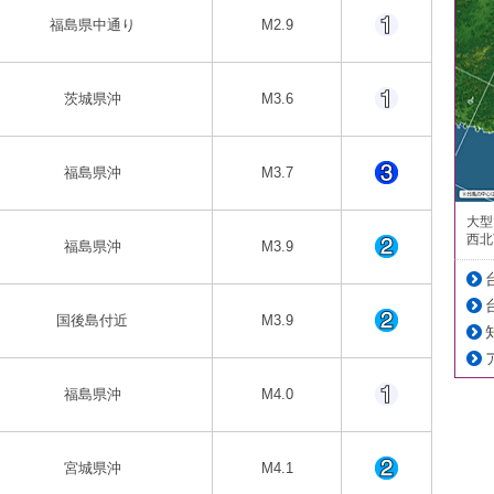
福島県中通り
M2.9
茨城県沖
M3.6
福島県沖
M3.7
大型
西北
福島県沖
M3.9
国後島付近
M3.9
福島県沖
M4.0
宮城県沖
M4.1