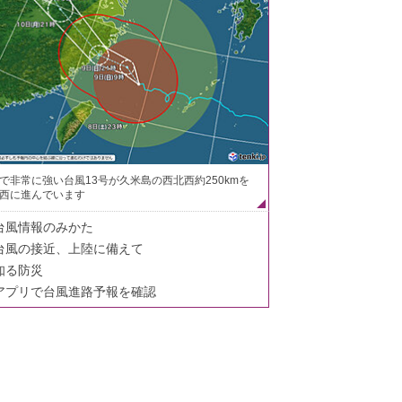
で非常に強い台風13号が久米島の西北西約250kmを
西に進んでいます
台風情報のみかた
台風の接近、上陸に備えて
知る防災
アプリで台風進路予報を確認