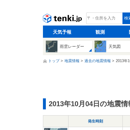
tenki.jp
検
天気予報
観測
雨雲レーダー
天気図
トップ
地震情報
過去の地震情報
2013年
2013年10月04日の地震情
発生時刻