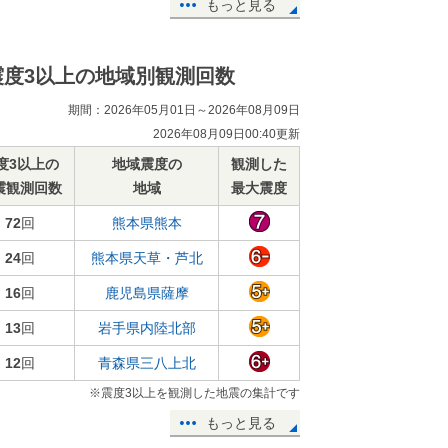
もっと見る
震度3以上の地域別観測回数
期間：2026年05月01日～2026年08月09日
2026年08月09日00:40更新
度3以上の
地域震度の
観測した
震観測回数
地域
最大震度
72
回
熊本県熊本
24
回
熊本県天草・芦北
16
回
鹿児島県薩摩
13
回
岩手県内陸北部
12
回
青森県三八上北
※震度3以上を観測した地震の集計です
もっと見る