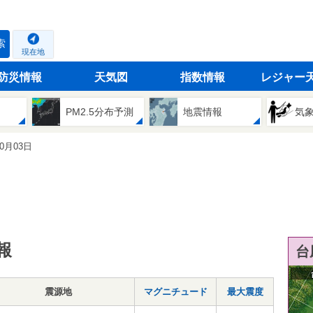
索
現在地
防災情報
天気図
指数情報
レジャー
PM2.5分布予測
地震情報
気
10月03日
報
台
震源地
マグニチュード
最大震度