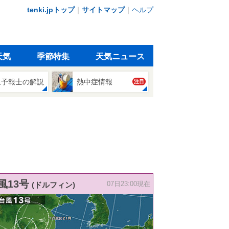
tenki.jpトップ
｜
サイトマップ
｜
ヘルプ
天気
季節特集
天気ニュース
象予報士の解説
熱中症情報
注目
風13号
(ドルフィン)
07日23:00現在