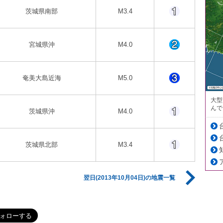
茨城県南部
M3.4
宮城県沖
M4.0
奄美大島近海
M5.0
大型
んで
茨城県沖
M4.0
茨城県北部
M3.4
翌日(2013年10月04日)の地震一覧