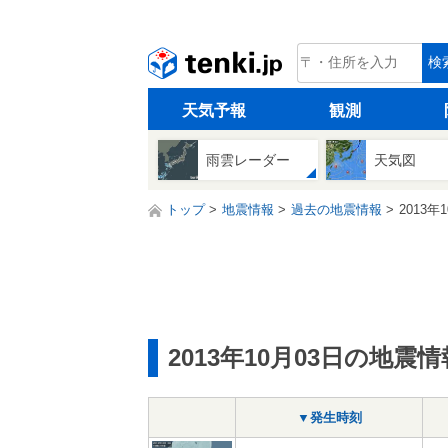
tenki.jp
検
天気予報
観測
雨雲レーダー
天気図
トップ
地震情報
過去の地震情報
2013年
2013年10月03日の地震情
▼発生時刻