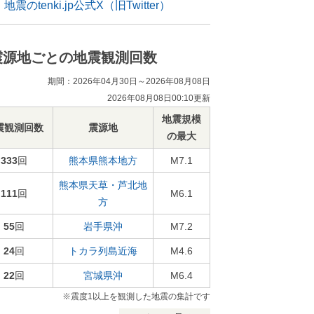
地震のtenki.jp公式X（旧Twitter）
震源地ごとの地震観測回数
期間：2026年04月30日～2026年08月08日
2026年08月08日00:10更新
地震規模
震観測回数
震源地
の最大
333
回
熊本県熊本地方
M7.1
熊本県天草・芦北地
111
回
M6.1
方
55
回
岩手県沖
M7.2
24
回
トカラ列島近海
M4.6
22
回
宮城県沖
M6.4
※震度1以上を観測した地震の集計です