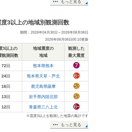
もっと見る
震度3以上の地域別観測回数
期間：2026年04月30日～2026年08月08日
2026年08月08日00:10更新
度3以上の
地域震度の
観測した
震観測回数
地域
最大震度
72
回
熊本県熊本
24
回
熊本県天草・芦北
16
回
鹿児島県薩摩
13
回
岩手県内陸北部
12
回
青森県三八上北
※震度3以上を観測した地震の集計です
もっと見る