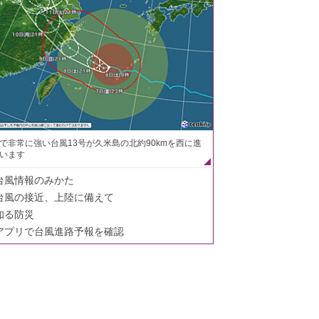
で非常に強い台風13号が久米島の北約90kmを西に進
います
台風情報のみかた
台風の接近、上陸に備えて
知る防災
アプリで台風進路予報を確認