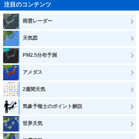
注目のコンテンツ
雨雲レーダー
天気図
PM2.5分布予測
アメダス
2週間天気
気象予報士のポイント解説
世界天気