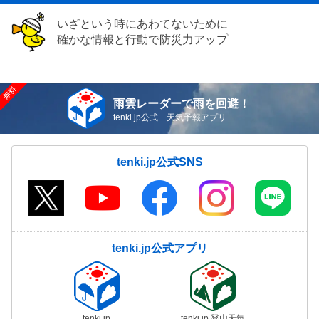
いざという時にあわてないために
確かな情報と行動で防災力アップ
雨雲レーダーで雨を回避！
tenki.jp公式 天気予報アプリ
tenki.jp公式SNS
tenki.jp公式アプリ
tenki.jp
tenki.jp 登山天気