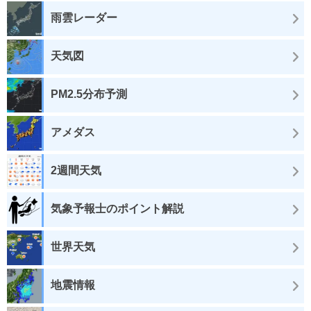
雨雲レーダー
天気図
PM2.5分布予測
アメダス
2週間天気
気象予報士のポイント解説
世界天気
地震情報