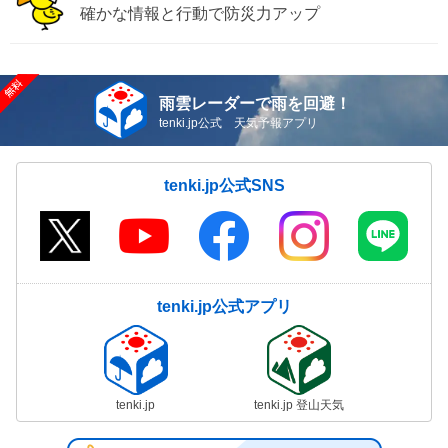
確かな情報と行動で防災力アップ
雨雲レーダーで雨を回避！
tenki.jp公式 天気予報アプリ
tenki.jp公式SNS
tenki.jp公式アプリ
tenki.jp
tenki.jp 登山天気