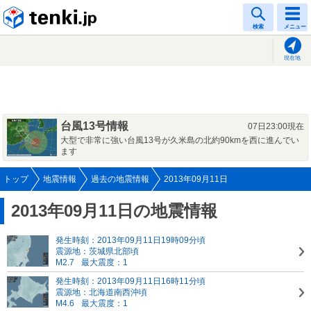
tenki.jp
検索
メニュー
現在地
台風13号情報
07日23:00現在
大型で非常に強い台風13号が久米島の北約90kmを西に進んでい
ます
トップ
地震情報
過去の地震情報
2013年09月11日
2013年09月11日の地震情報
発生時刻：2013年09月11日19時09分頃
震源地：茨城県北部頃
M2.7
最大震度：1
発生時刻：2013年09月11日16時11分頃
震源地：北海道南西沖頃
M4.6
最大震度：1