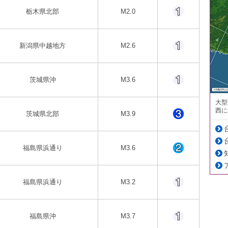
栃木県北部
M2.0
新潟県中越地方
M2.6
茨城県沖
M3.6
大型
西に
茨城県北部
M3.9
福島県浜通り
M3.6
福島県浜通り
M3.2
福島県沖
M3.7