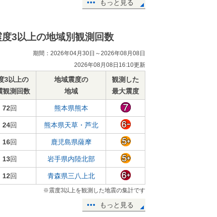
もっと見る
震度3以上の地域別観測回数
期間：2026年04月30日～2026年08月08日
2026年08月08日16:10更新
度3以上の
地域震度の
観測した
震観測回数
地域
最大震度
72
回
熊本県熊本
24
回
熊本県天草・芦北
16
回
鹿児島県薩摩
13
回
岩手県内陸北部
12
回
青森県三八上北
※震度3以上を観測した地震の集計です
もっと見る