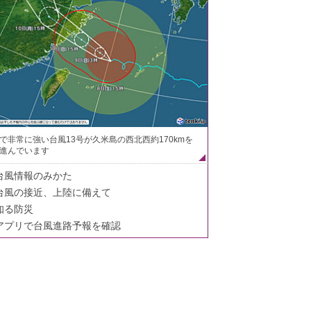
で非常に強い台風13号が久米島の西北西約170kmを
進んでいます
台風情報のみかた
台風の接近、上陸に備えて
知る防災
アプリで台風進路予報を確認