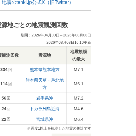
地震のtenki.jp公式X（旧Twitter）
震源地ごとの地震観測回数
期間：2026年04月30日～2026年08月08日
2026年08月08日16:10更新
地震規模
震観測回数
震源地
の最大
334
回
熊本県熊本地方
M7.1
熊本県天草・芦北地
114
回
M6.1
方
56
回
岩手県沖
M7.2
24
回
トカラ列島近海
M4.6
22
回
宮城県沖
M6.4
※震度1以上を観測した地震の集計です