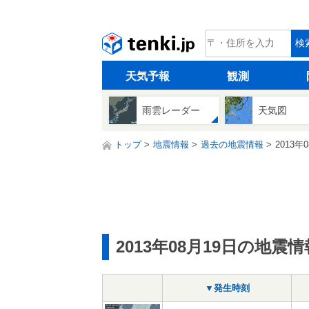
tenki.jp
検
天気予報
観測
雨雲レーダー
天気図
トップ
地震情報
過去の地震情報
2013年
2013年08月19日の地震情
▼発生時刻