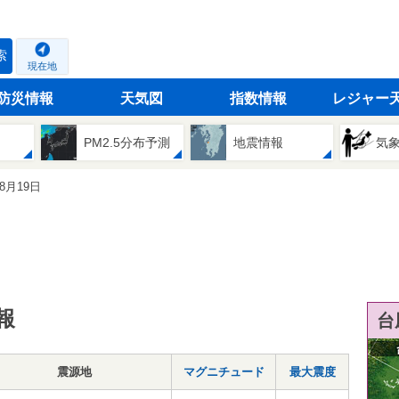
索
現在地
防災情報
天気図
指数情報
レジャー
PM2.5分布予測
地震情報
気
08月19日
報
台
震源地
マグニチュード
最大震度