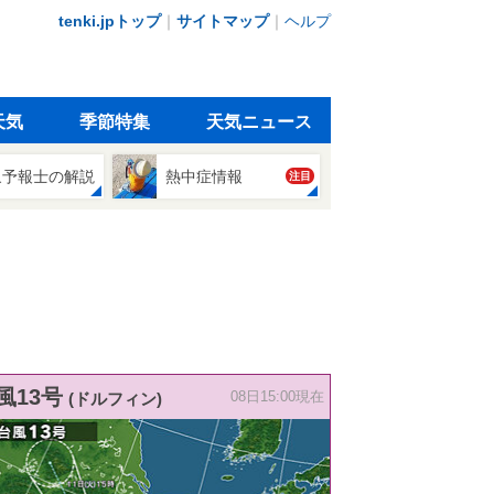
tenki.jpトップ
｜
サイトマップ
｜
ヘルプ
天気
季節特集
天気ニュース
象予報士の解説
熱中症情報
注目
風13号
(ドルフィン)
08日15:00現在