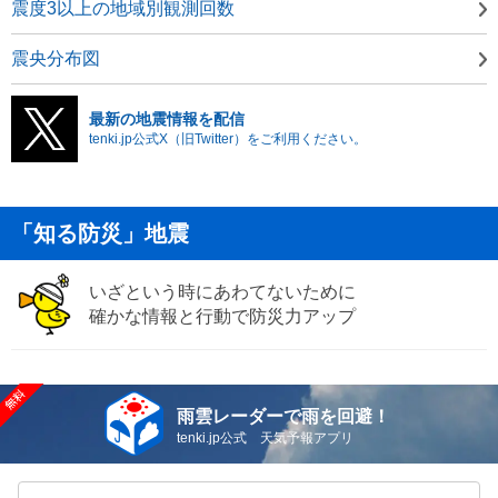
震度3以上の地域別観測回数
震央分布図
最新の地震情報を配信
tenki.jp公式X（旧Twitter）をご利用ください。
「知る防災」地震
いざという時にあわてないために
確かな情報と行動で防災力アップ
雨雲レーダーで雨を回避！
tenki.jp公式 天気予報アプリ