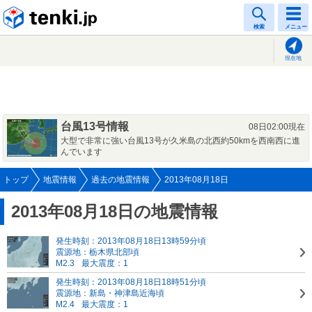
tenki.jp
検索
メニュー
現在地
台風13号情報
08日02:00現在
大型で非常に強い台風13号が久米島の北西約50kmを西南西に進
んでいます
トップ
地震情報
過去の地震情報
2013年08月18日
2013年08月18日の地震情報
発生時刻：2013年08月18日13時59分頃
震源地：栃木県北部頃
M2.3
最大震度：1
発生時刻：2013年08月18日18時51分頃
震源地：新島・神津島近海頃
M2.4
最大震度：1