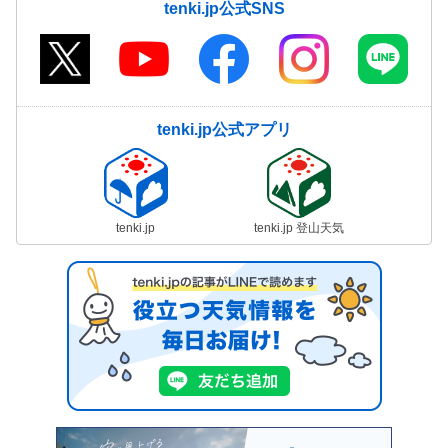
tenki.jp公式SNS
tenki.jp公式アプリ
tenki.jp
tenki.jp 登山天気