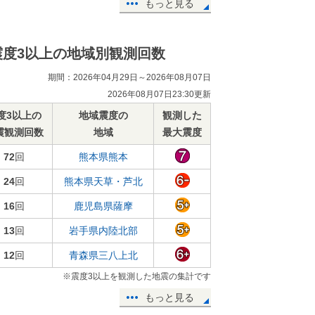
もっと見る
震度3以上の地域別観測回数
期間：2026年04月29日～2026年08月07日
2026年08月07日23:30更新
度3以上の
地域震度の
観測した
震観測回数
地域
最大震度
72
回
熊本県熊本
24
回
熊本県天草・芦北
16
回
鹿児島県薩摩
13
回
岩手県内陸北部
12
回
青森県三八上北
※震度3以上を観測した地震の集計です
もっと見る