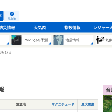
索
現在地
防災情報
天気図
指数情報
レジャー
PM2.5分布予測
地震情報
気
08月17日
報
台
震源地
マグニチュード
最大震度