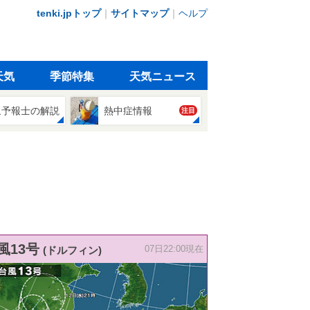
tenki.jpトップ
｜
サイトマップ
｜
ヘルプ
天気
季節特集
天気ニュース
象予報士の解説
熱中症情報
注目
風13号
(ドルフィン)
07日22:00現在