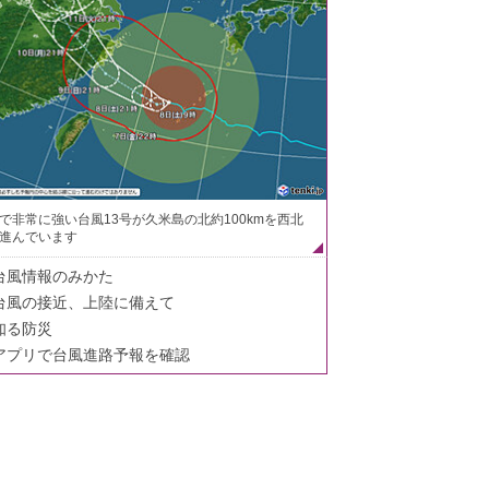
で非常に強い台風13号が久米島の北約100kmを西北
進んでいます
台風情報のみかた
台風の接近、上陸に備えて
知る防災
アプリで台風進路予報を確認