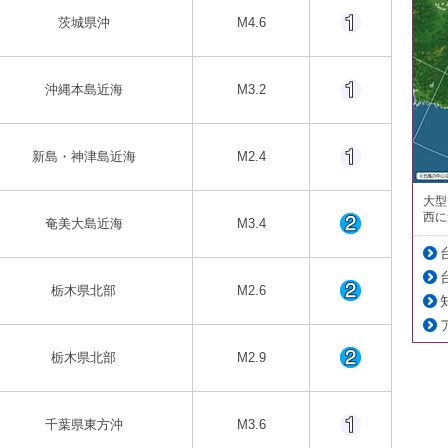
茨城県沖
M4.6
沖縄本島近海
M3.2
新島・神津島近海
M2.4
大型
西に
奄美大島近海
M3.4
栃木県北部
M2.6
栃木県北部
M2.9
千葉県東方沖
M3.6