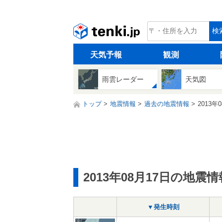
tenki.jp
検
天気予報
観測
雨雲レーダー
天気図
トップ
地震情報
過去の地震情報
2013年
2013年08月17日の地震情
▼発生時刻