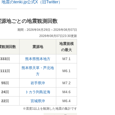
地震のtenki.jp公式X（旧Twitter）
震源地ごとの地震観測回数
期間：2026年04月29日～2026年08月07日
2026年08月07日23:30更新
地震規模
震観測回数
震源地
の最大
333
回
熊本県熊本地方
M7.1
熊本県天草・芦北地
111
回
M6.1
方
55
回
岩手県沖
M7.2
24
回
トカラ列島近海
M4.6
22
回
宮城県沖
M6.4
※震度1以上を観測した地震の集計です