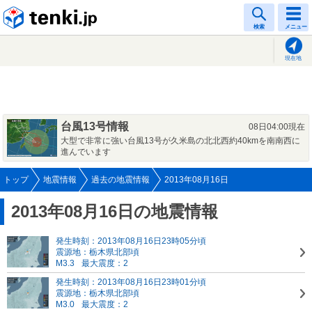
tenki.jp
検索
メニュー
現在地
台風13号情報
08日04:00現在
大型で非常に強い台風13号が久米島の北北西約40kmを南南西に
進んでいます
トップ
地震情報
過去の地震情報
2013年08月16日
2013年08月16日の地震情報
発生時刻：2013年08月16日23時05分頃
震源地：栃木県北部頃
M3.3
最大震度：2
発生時刻：2013年08月16日23時01分頃
震源地：栃木県北部頃
M3.0
最大震度：2