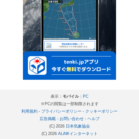
表示：
モバイル
｜
PC
※PCの閲覧は一部制限されます
利用規約
-
プライバシーポリシー
-
クッキーポリシー
広告掲載
-
お問い合わせ
-
ヘルプ
(C) 2026
日本気象協会
(C) 2026
ALiNKインターネット