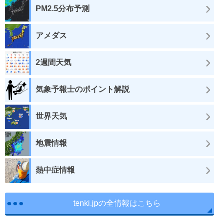
PM2.5分布予測
アメダス
2週間天気
気象予報士のポイント解説
世界天気
地震情報
熱中症情報
tenki.jpの全情報はこちら