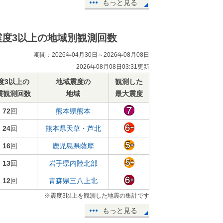
もっと見る
震度3以上の地域別観測回数
期間：2026年04月30日～2026年08月08日
2026年08月08日03:31更新
度3以上の
地域震度の
観測した
震観測回数
地域
最大震度
72
回
熊本県熊本
24
回
熊本県天草・芦北
16
回
鹿児島県薩摩
13
回
岩手県内陸北部
12
回
青森県三八上北
※震度3以上を観測した地震の集計です
もっと見る