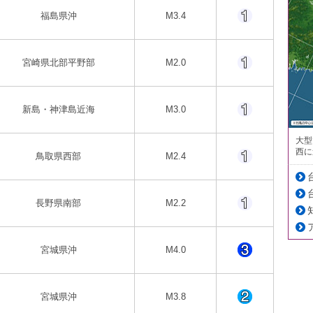
福島県沖
M3.4
宮崎県北部平野部
M2.0
新島・神津島近海
M3.0
大型
西に
鳥取県西部
M2.4
長野県南部
M2.2
宮城県沖
M4.0
宮城県沖
M3.8