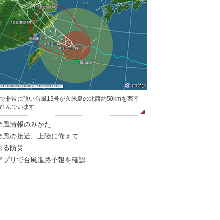
で非常に強い台風13号が久米島の北西約50kmを西南
進んでいます
台風情報のみかた
台風の接近、上陸に備えて
知る防災
アプリで台風進路予報を確認