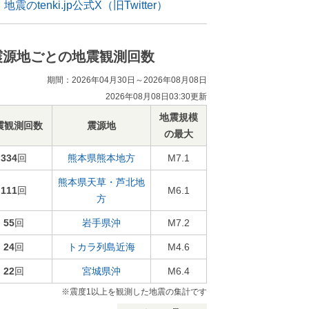
地震のtenki.jp公式X（旧Twitter）
震源地ごとの地震観測回数
期間：2026年04月30日～2026年08月08日
2026年08月08日03:30更新
地震規模
震観測回数
震源地
の最大
334
回
熊本県熊本地方
M7.1
熊本県天草・芦北地
111
回
M6.1
方
55
回
岩手県沖
M7.2
24
回
トカラ列島近海
M4.6
22
回
宮城県沖
M6.4
※震度1以上を観測した地震の集計です