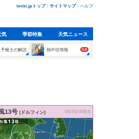
tenki.jpトップ
｜
サイトマップ
｜
ヘルプ
天気
季節特集
天気ニュース
象予報士の解説
熱中症情報
注目
風13号
(ドルフィン)
08日02:00現在