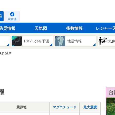
索
現在地
防災情報
天気図
指数情報
レジャー
PM2.5分布予測
地震情報
気
08月06日
報
台
震源地
マグニチュード
最大震度