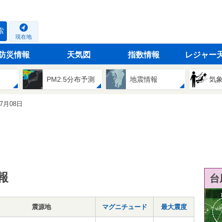
索
現在地
防災情報
天気図
指数情報
レジャー
PM2.5分布予測
地震情報
気
07月08日
報
台
震源地
マグニチュード
最大震度