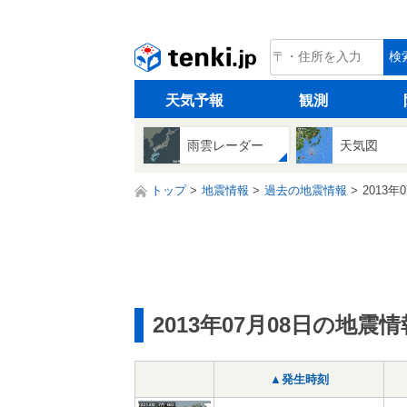
tenki.jp
検
天気予報
観測
雨雲レーダー
天気図
トップ
地震情報
過去の地震情報
2013年
2013年07月08日の地震情
▲発生時刻