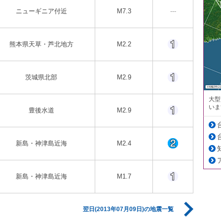
ニューギニア付近
M7.3
---
熊本県天草・芦北地方
M2.2
茨城県北部
M2.9
大型
いま
豊後水道
M2.9
新島・神津島近海
M2.4
新島・神津島近海
M1.7
翌日(2013年07月09日)の地震一覧