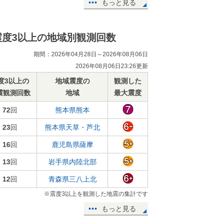
もっと見る
震度3以上の地域別観測回数
期間：2026年04月28日～2026年08月06日
2026年08月06日23:26更新
度3以上の
地域震度の
観測した
震観測回数
地域
最大震度
72
回
熊本県熊本
23
回
熊本県天草・芦北
16
回
鹿児島県薩摩
13
回
岩手県内陸北部
12
回
青森県三八上北
※震度3以上を観測した地震の集計です
もっと見る