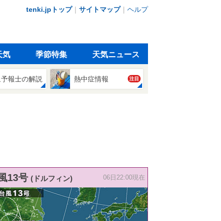
tenki.jpトップ
｜
サイトマップ
｜
ヘルプ
天気
季節特集
天気ニュース
象予報士の解説
熱中症情報
注目
風13号
(ドルフィン)
06日22:00現在