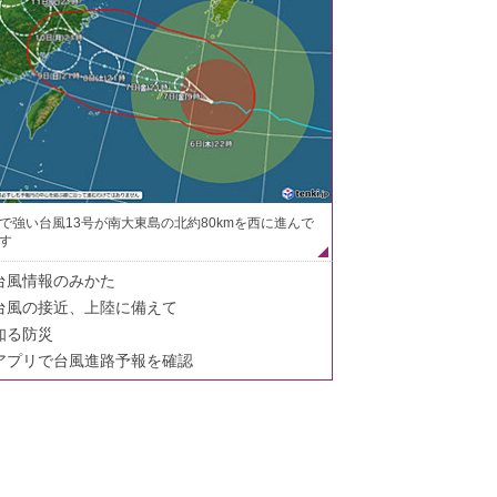
で強い台風13号が南大東島の北約80kmを西に進んで
す
台風情報のみかた
台風の接近、上陸に備えて
知る防災
アプリで台風進路予報を確認