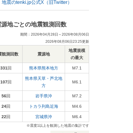
地震のtenki.jp公式X（旧Twitter）
震源地ごとの地震観測回数
期間：2026年04月28日～2026年08月06日
2026年08月06日23:25更新
地震規模
震観測回数
震源地
の最大
331
回
熊本県熊本地方
M7.1
熊本県天草・芦北地
107
回
M6.1
方
56
回
岩手県沖
M7.2
24
回
トカラ列島近海
M4.6
22
回
宮城県沖
M6.4
※震度1以上を観測した地震の集計です