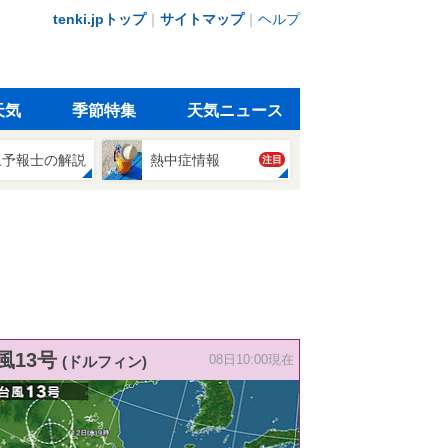
tenki.jpトップ
｜
サイトマップ
｜
ヘルプ
天気
季節特集
天気ニュース
象予報士の解説
熱中症情報
注目
風13号
(ドルフィン)
08日10:00現在