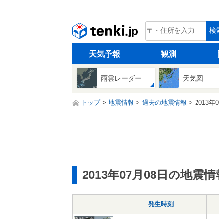
tenki.jp
検
天気予報
観測
雨雲レーダー
天気図
トップ
地震情報
過去の地震情報
2013年
2013年07月08日の地震情
発生時刻