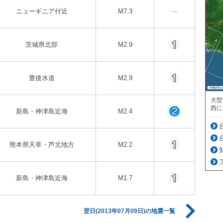
ニューギニア付近
M7.3
---
茨城県北部
M2.9
豊後水道
M2.9
大型
西に
新島・神津島近海
M2.4
熊本県天草・芦北地方
M2.2
新島・神津島近海
M1.7
翌日(2013年07月09日)の地震一覧