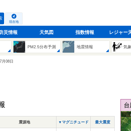
索
現在地
防災情報
天気図
指数情報
レジャー
PM2.5分布予測
地震情報
気
07月08日
報
台
震源地
▼マグニチュード
最大震度