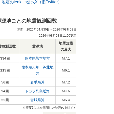
地震のtenki.jp公式X（旧Twitter）
震源地ごとの地震観測回数
期間：2026年04月30日～2026年08月08日
2026年08月08日11:00更新
地震規模
震観測回数
震源地
の最大
334
回
熊本県熊本地方
M7.1
熊本県天草・芦北地
113
回
M6.1
方
56
回
岩手県沖
M7.2
24
回
トカラ列島近海
M4.6
22
回
宮城県沖
M6.4
※震度1以上を観測した地震の集計です