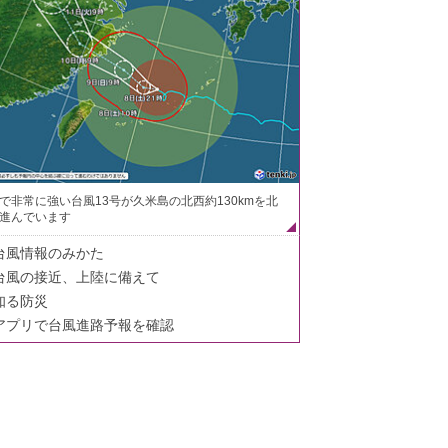
で非常に強い台風13号が久米島の北西約130kmを北
進んでいます
台風情報のみかた
台風の接近、上陸に備えて
知る防災
アプリで台風進路予報を確認