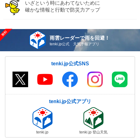
いざという時にあわてないために
確かな情報と行動で防災力アップ
雨雲レーダーで雨を回避！
tenki.jp公式 天気予報アプリ
tenki.jp公式SNS
tenki.jp公式アプリ
tenki.jp
tenki.jp 登山天気