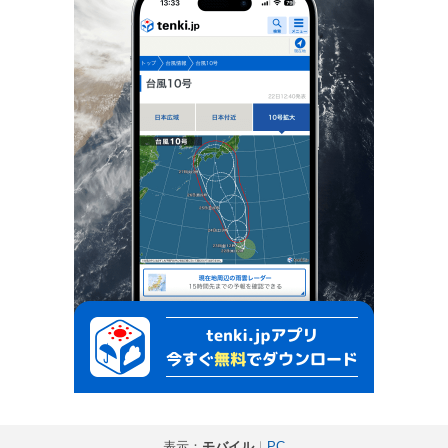
表示：
モバイル
｜
PC