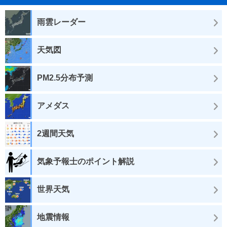
雨雲レーダー
天気図
PM2.5分布予測
アメダス
2週間天気
気象予報士のポイント解説
世界天気
地震情報