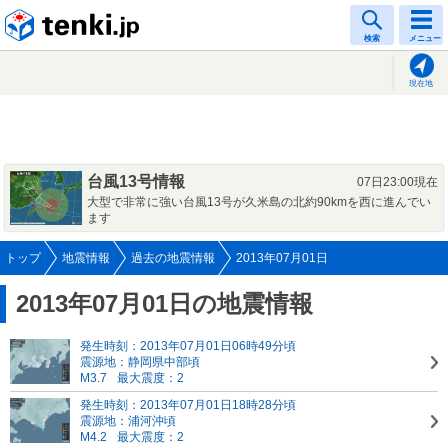
tenki.jp
検索
メニュー
現在地
台風13号情報
07日23:00現在
大型で非常に強い台風13号が久米島の北約90kmを西に進んでい
ます
トップ
地震情報
過去の地震情報
2013年07月01日
2013年07月01日の地震情報
発生時刻：2013年07月01日06時49分頃
震源地：静岡県中部頃
M3.7
最大震度：2
発生時刻：2013年07月01日18時28分頃
震源地：浦河沖頃
M4.2
最大震度：2