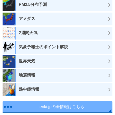
PM2.5分布予測
アメダス
2週間天気
気象予報士のポイント解説
世界天気
地震情報
熱中症情報
tenki.jpの全情報はこちら