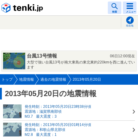
tenki.jp
検索
メニュー
現在地
台風13号情報
06日12:00現在
大型で強い台風13号が南大東島の東北東約220kmを西に進んでい
ます
トップ
地震情報
過去の地震情報
2013年05月20日
2013年05月20日の地震情報
発生時刻：2013年05月20日23時38分頃
震源地：滋賀県南部頃
M3.7
最大震度：3
発生時刻：2013年05月20日01時14分頃
震源地：和歌山県北部頃
M2.8
最大震度：1