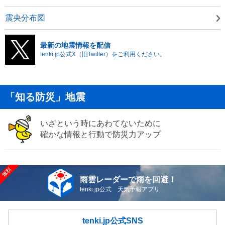
震央分布図
最新の地震情報を配信
tenki.jp公式X（旧Twitter）をご利用ください。
「知る防災」地震
いざという時にあわてないために
確かな情報と行動で防災力アップ
雨雲レーダーで雨を回避！
tenki.jp公式 天気予報アプリ
tenki.jp公式SNS