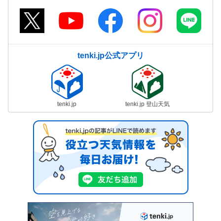
tenki.jp公式アプリ
tenki.jp
tenki.jp 登山天気