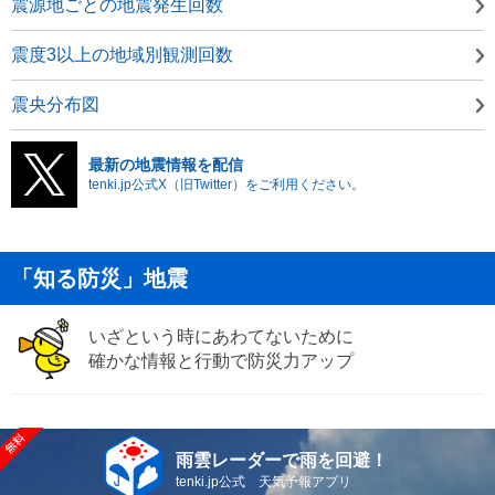
震源地ごとの地震発生回数
震度3以上の地域別観測回数
震央分布図
最新の地震情報を配信
tenki.jp公式X（旧Twitter）をご利用ください。
「知る防災」地震
いざという時にあわてないために
確かな情報と行動で防災力アップ
雨雲レーダーで雨を回避！
tenki.jp公式 天気予報アプリ