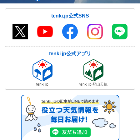
tenki.jp公式SNS
tenki.jp公式アプリ
tenki.jp
tenki.jp 登山天気