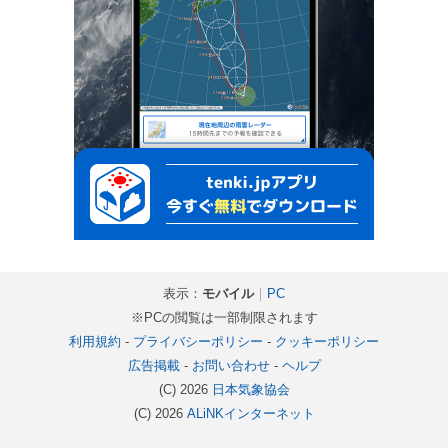
表示：
モバイル
｜
PC
※PCの閲覧は一部制限されます
利用規約
-
プライバシーポリシー
-
クッキーポリシー
広告掲載
-
お問い合わせ
-
ヘルプ
(C) 2026
日本気象協会
(C) 2026
ALiNKインターネット