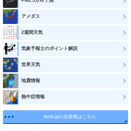
PM2.5分布予測
アメダス
2週間天気
気象予報士のポイント解説
世界天気
地震情報
熱中症情報
tenki.jpの全情報はこちら