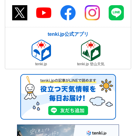
tenki.jp公式アプリ
tenki.jp
tenki.jp 登山天気