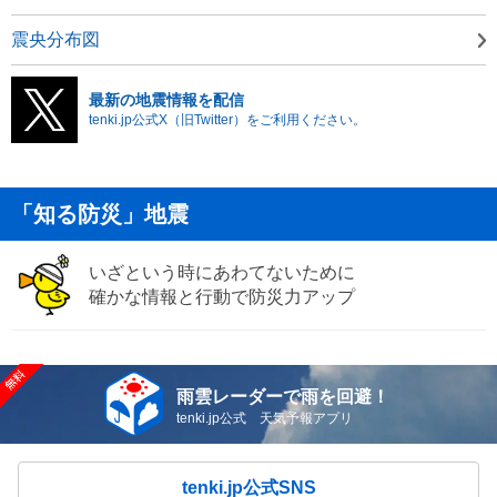
震央分布図
最新の地震情報を配信
tenki.jp公式X（旧Twitter）をご利用ください。
「知る防災」地震
いざという時にあわてないために
確かな情報と行動で防災力アップ
雨雲レーダーで雨を回避！
tenki.jp公式 天気予報アプリ
tenki.jp公式SNS