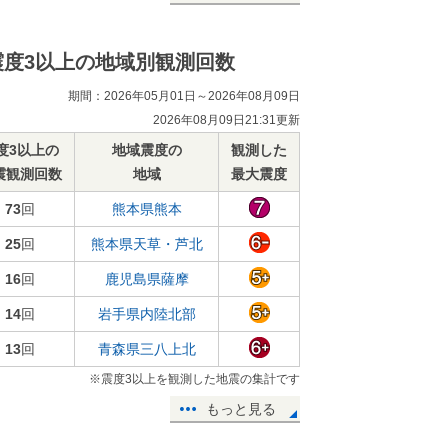
震度3以上の地域別観測回数
期間：2026年05月01日～2026年08月09日
2026年08月09日21:31更新
度3以上の
地域震度の
観測した
震観測回数
地域
最大震度
73
回
熊本県熊本
25
回
熊本県天草・芦北
16
回
鹿児島県薩摩
14
回
岩手県内陸北部
13
回
青森県三八上北
※震度3以上を観測した地震の集計です
もっと見る