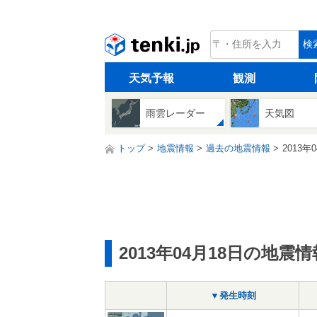
tenki.jp
検
天気予報
観測
雨雲レーダー
天気図
トップ
地震情報
過去の地震情報
2013年
2013年04月18日の地震情
▼発生時刻