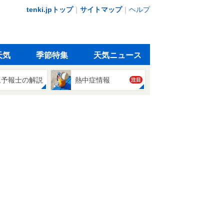
tenki.jpトップ
｜
サイトマップ
｜
ヘルプ
天気
季節特集
天気ニュース
象予報士の解説
熱中症情報
注目