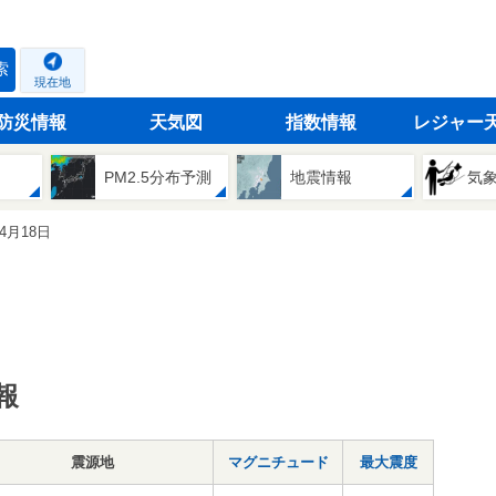
索
現在地
防災情報
天気図
指数情報
レジャー
PM2.5分布予測
地震情報
気
04月18日
報
震源地
マグニチュード
最大震度