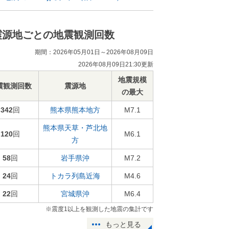
震源地ごとの地震観測回数
期間：2026年05月01日～2026年08月09日
2026年08月09日21:30更新
地震規模
震観測回数
震源地
の最大
342
回
熊本県熊本地方
M7.1
熊本県天草・芦北地
120
回
M6.1
方
58
回
岩手県沖
M7.2
24
回
トカラ列島近海
M4.6
22
回
宮城県沖
M6.4
※震度1以上を観測した地震の集計です
もっと見る