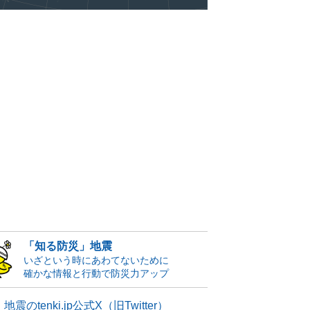
「知る防災」地震
いざという時にあわてないために
確かな情報と行動で防災力アップ
地震のtenki.jp公式X（旧Twitter）