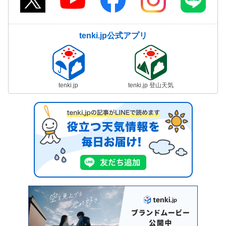
tenki.jp公式アプリ
tenki.jp
tenki.jp 登山天気