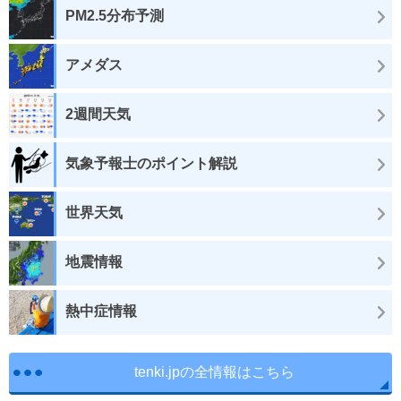
PM2.5分布予測
アメダス
2週間天気
気象予報士のポイント解説
世界天気
地震情報
熱中症情報
tenki.jpの全情報はこちら