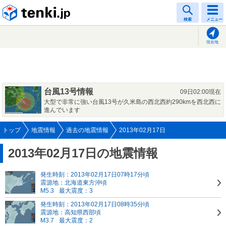
tenki.jp
検索
メニュー
現在地
台風13号情報
09日02:00現在
大型で非常に強い台風13号が久米島の西北西約290kmを西北西に
進んでいます
トップ
地震情報
過去の地震情報
2013年02月17日
2013年02月17日の地震情報
発生時刻：2013年02月17日07時17分頃
震源地：北海道東方沖頃
M5.3
最大震度：3
発生時刻：2013年02月17日08時35分頃
震源地：高知県西部頃
M3.7
最大震度：2