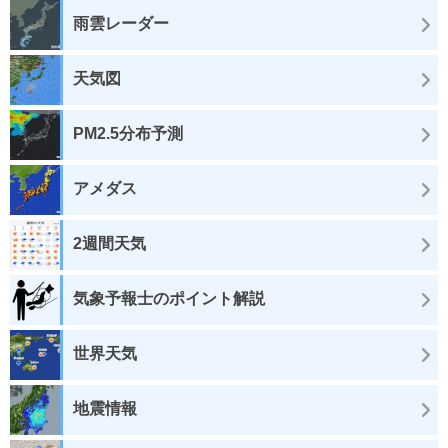
雨雲レーダー
天気図
PM2.5分布予測
アメダス
2週間天気
気象予報士のポイント解説
世界天気
地震情報