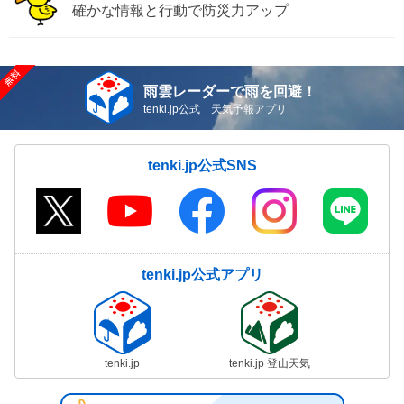
確かな情報と行動で防災力アップ
雨雲レーダーで雨を回避！
tenki.jp公式 天気予報アプリ
tenki.jp公式SNS
tenki.jp公式アプリ
tenki.jp
tenki.jp 登山天気