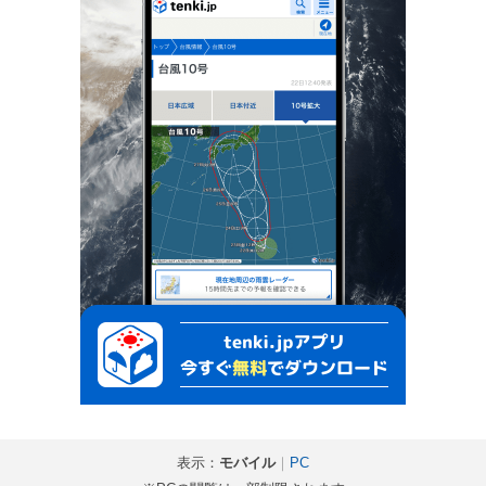
表示：
モバイル
｜
PC