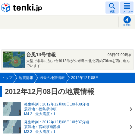
tenki.jp
検索
メニュー
現在地
台風13号情報
08日07:00現在
大型で非常に強い台風13号が久米島の北北西約70kmを西に進ん
でいます
トップ
地震情報
過去の地震情報
2012年12月08日
2012年12月08日の地震情報
発生時刻：2012年12月08日10時38分頃
震源地：福島県沖頃
M4.2
最大震度：1
発生時刻：2012年12月08日10時37分頃
震源地：宮城県南部頃
M2.2
最大震度：1