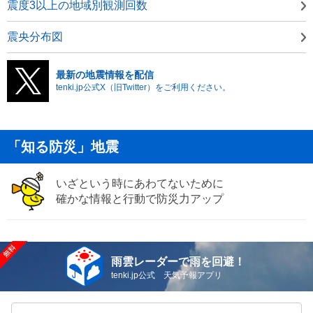
震度3以上の地域別観測回数
震央分布図
最新の地震情報を配信
tenki.jp公式X（旧Twitter）をご利用ください。
「知る防災」地震
いざという時にあわてないために
確かな情報と行動で防災力アップ
雨雲レーダーで雨を回避！
tenki.jp公式 天気予報アプリ