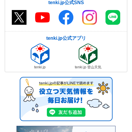
tenki.jp公式SNS
tenki.jp公式アプリ
tenki.jp
tenki.jp 登山天気