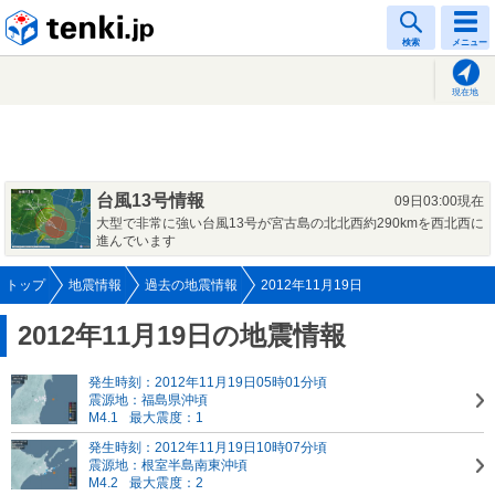
tenki.jp
検索
メニュー
現在地
台風13号情報
09日03:00現在
大型で非常に強い台風13号が宮古島の北北西約290kmを西北西に
進んでいます
トップ
地震情報
過去の地震情報
2012年11月19日
2012年11月19日の地震情報
発生時刻：2012年11月19日05時01分頃
震源地：福島県沖頃
M4.1
最大震度：1
発生時刻：2012年11月19日10時07分頃
震源地：根室半島南東沖頃
M4.2
最大震度：2