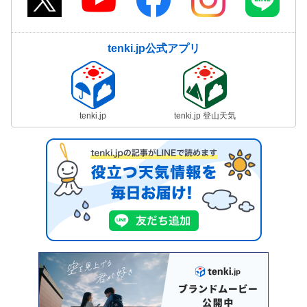
tenki.jp公式アプリ
tenki.jp
tenki.jp 登山天気