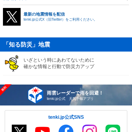
最新の地震情報を配信
tenki.jp公式X（旧Twitter）をご利用ください。
「知る防災」地震
いざという時にあわてないために
確かな情報と行動で防災力アップ
雨雲レーダーで雨を回避！
tenki.jp公式 天気予報アプリ
tenki.jp公式SNS