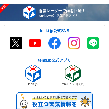
雨雲レーダーで雨を回避！
tenki.jp公式 天気予報アプリ
tenki.jp公式SNS
tenki.jp公式アプリ
tenki.jp
tenki.jp 登山天気