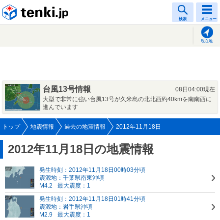
tenki.jp
検索
メニュー
現在地
台風13号情報
08日04:00現在
大型で非常に強い台風13号が久米島の北北西約40kmを南南西に
進んでいます
トップ
地震情報
過去の地震情報
2012年11月18日
2012年11月18日の地震情報
発生時刻：2012年11月18日00時03分頃
震源地：千葉県南東沖頃
M4.2
最大震度：1
発生時刻：2012年11月18日01時41分頃
震源地：岩手県沖頃
M2.9
最大震度：1