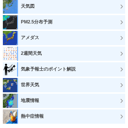
天気図
PM2.5分布予測
アメダス
2週間天気
気象予報士のポイント解説
世界天気
地震情報
熱中症情報