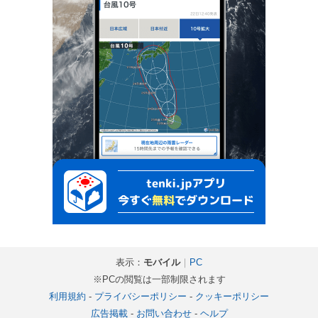
表示：
モバイル
｜
PC
※PCの閲覧は一部制限されます
利用規約
-
プライバシーポリシー
-
クッキーポリシー
広告掲載
-
お問い合わせ
-
ヘルプ