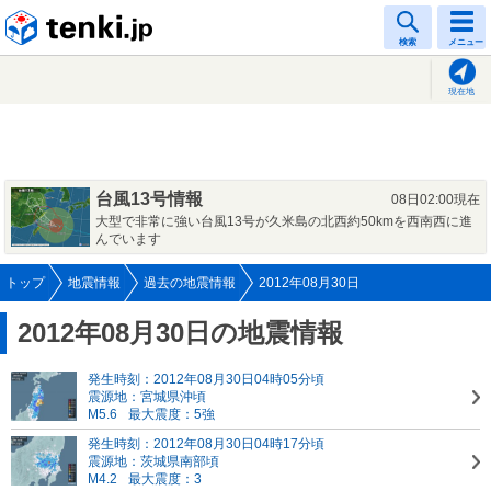
tenki.jp
検索
メニュー
現在地
台風13号情報
08日02:00現在
大型で非常に強い台風13号が久米島の北西約50kmを西南西に進
んでいます
トップ
地震情報
過去の地震情報
2012年08月30日
2012年08月30日の地震情報
発生時刻：2012年08月30日04時05分頃
震源地：宮城県沖頃
M5.6
最大震度：5強
発生時刻：2012年08月30日04時17分頃
震源地：茨城県南部頃
M4.2
最大震度：3