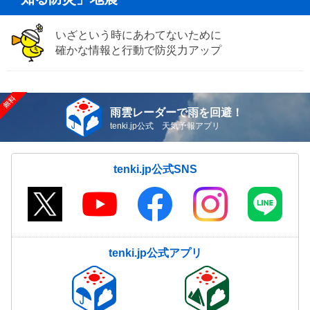
いざという時にあわてないために
確かな情報と行動で防災力アップ
雨雲レーダーで雨を回避！
tenki.jp公式 天気予報アプリ
tenki.jp公式SNS
tenki.jp公式アプリ