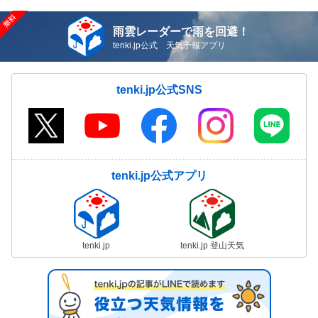
雨雲レーダーで雨を回避！
tenki.jp公式 天気予報アプリ
tenki.jp公式SNS
tenki.jp公式アプリ
tenki.jp
tenki.jp 登山天気