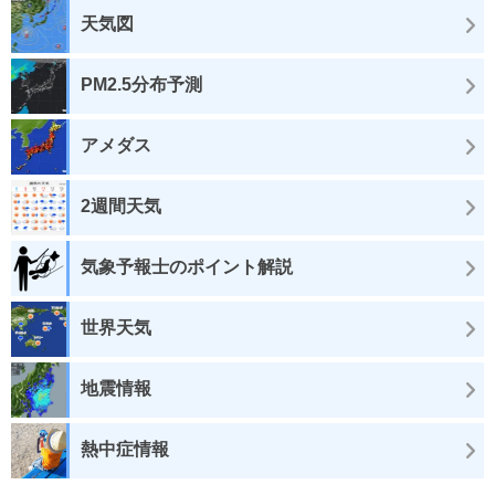
天気図
PM2.5分布予測
アメダス
2週間天気
気象予報士のポイント解説
世界天気
地震情報
熱中症情報