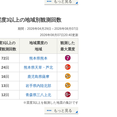
もっと見る
震度3以上の地域別観測回数
期間：2026年04月29日～2026年08月07日
2026年08月07日20:40更新
度3以上の
地域震度の
観測した
震観測回数
地域
最大震度
72
回
熊本県熊本
24
回
熊本県天草・芦北
16
回
鹿児島県薩摩
13
回
岩手県内陸北部
12
回
青森県三八上北
※震度3以上を観測した地震の集計です
もっと見る