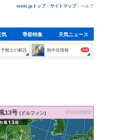
tenki.jpトップ
｜
サイトマップ
｜
ヘルプ
天気
季節特集
天気ニュース
象予報士の解説
熱中症情報
注目
風13号
(ドルフィン)
07日19:00現在