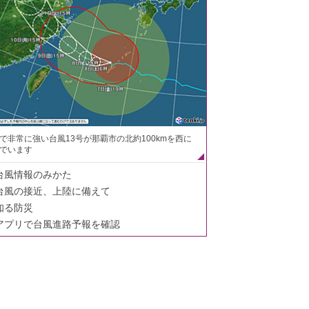
で非常に強い台風13号が那覇市の北約100kmを西に
でいます
台風情報のみかた
台風の接近、上陸に備えて
知る防災
アプリで台風進路予報を確認