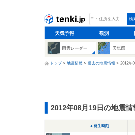
tenki.jp
検
天気予報
観測
雨雲レーダー
天気図
トップ
地震情報
過去の地震情報
2012年
2012年08月19日の地震情
▲発生時刻