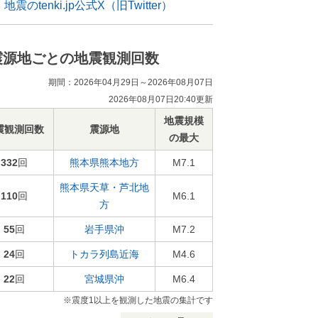
地震のtenki.jp公式X（旧Twitter）
震源地ごとの地震観測回数
期間：2026年04月29日～2026年08月07日
2026年08月07日20:40更新
地震規模
震観測回数
震源地
の最大
332
回
熊本県熊本地方
M7.1
熊本県天草・芦北地
110
回
M6.1
方
55
回
岩手県沖
M7.2
24
回
トカラ列島近海
M4.6
22
回
宮城県沖
M6.4
※震度1以上を観測した地震の集計です