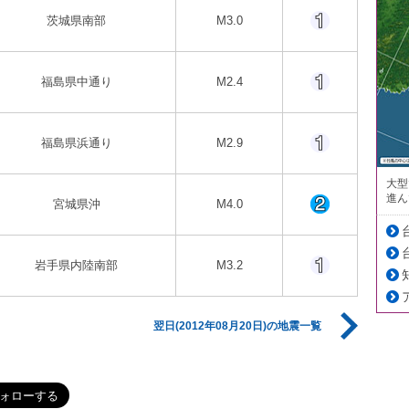
茨城県南部
M3.0
福島県中通り
M2.4
福島県浜通り
M2.9
大型
進ん
宮城県沖
M4.0
岩手県内陸南部
M3.2
翌日(2012年08月20日)の地震一覧