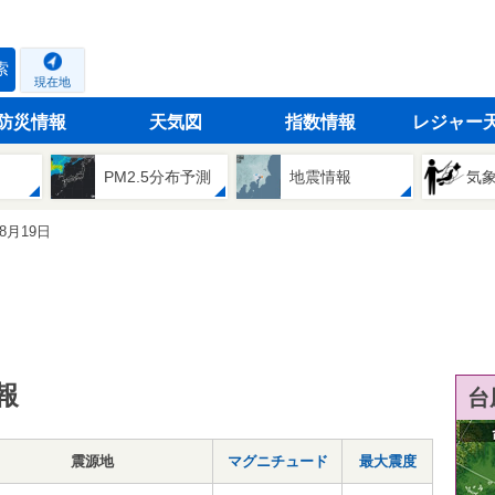
索
現在地
防災情報
天気図
指数情報
レジャー
PM2.5分布予測
地震情報
気
08月19日
報
台
震源地
マグニチュード
最大震度