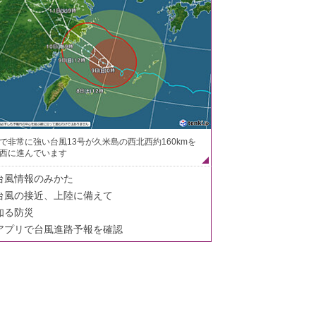
で非常に強い台風13号が久米島の西北西約160kmを
西に進んでいます
台風情報のみかた
台風の接近、上陸に備えて
知る防災
アプリで台風進路予報を確認