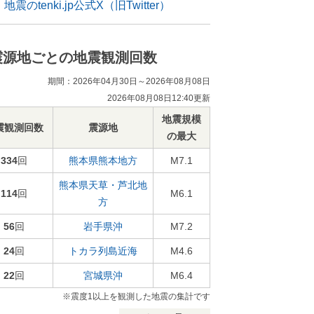
地震のtenki.jp公式X（旧Twitter）
震源地ごとの地震観測回数
期間：2026年04月30日～2026年08月08日
2026年08月08日12:40更新
地震規模
震観測回数
震源地
の最大
334
回
熊本県熊本地方
M7.1
熊本県天草・芦北地
114
回
M6.1
方
56
回
岩手県沖
M7.2
24
回
トカラ列島近海
M4.6
22
回
宮城県沖
M6.4
※震度1以上を観測した地震の集計です