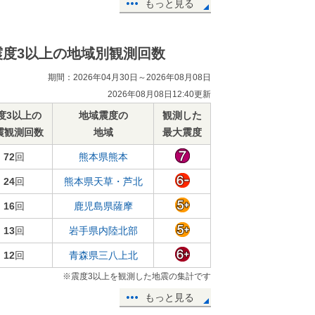
もっと見る
震度3以上の地域別観測回数
期間：2026年04月30日～2026年08月08日
2026年08月08日12:40更新
度3以上の
地域震度の
観測した
震観測回数
地域
最大震度
72
回
熊本県熊本
24
回
熊本県天草・芦北
16
回
鹿児島県薩摩
13
回
岩手県内陸北部
12
回
青森県三八上北
※震度3以上を観測した地震の集計です
もっと見る