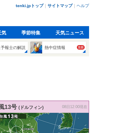
tenki.jpトップ
｜
サイトマップ
｜
ヘルプ
天気
季節特集
天気ニュース
象予報士の解説
熱中症情報
注目
風13号
(ドルフィン)
08日12:00現在