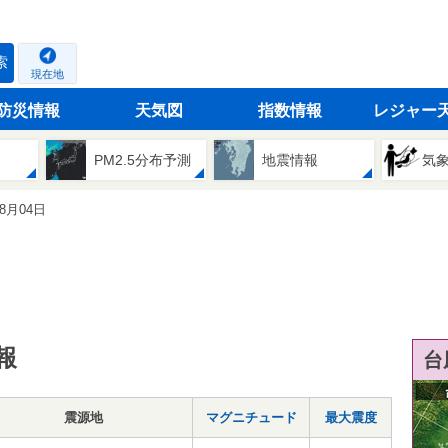
索
現在地
防災情報
天気図
指数情報
レジャー
PM2.5分布予測
地震情報
気
08月04日
報
台
震源地
マグニチュード
最大震度