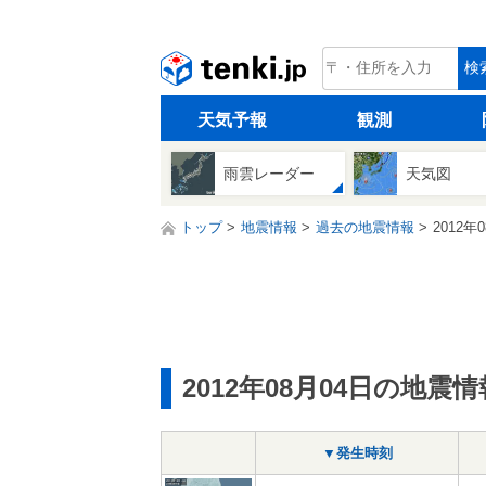
tenki.jp
検
天気予報
観測
雨雲レーダー
天気図
トップ
地震情報
過去の地震情報
2012年
2012年08月04日の地震情
▼発生時刻