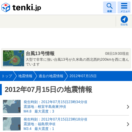
tenki.jp
検索
メニュー
現在地
台風13号情報
08日19:00現在
大型で非常に強い台風13号が久米島の西北西約200kmを西に進ん
でいます
トップ
地震情報
過去の地震情報
2012年07月15日
2012年07月15日の地震情報
発生時刻：2012年07月15日23時34分頃
震源地：根室半島南東沖頃
M4.8
最大震度：3
発生時刻：2012年07月15日23時18分頃
震源地：福島県沖頃
M3.4
最大震度：1