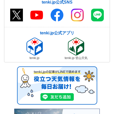
tenki.jp公式SNS
tenki.jp公式アプリ
tenki.jp
tenki.jp 登山天気