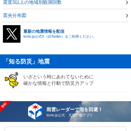
震度3以上の地域別観測回数
震央分布図
最新の地震情報を配信
tenki.jp公式X（旧Twitter）をご利用ください。
「知る防災」地震
いざという時にあわてないために
確かな情報と行動で防災力アップ
雨雲レーダーで雨を回避！
tenki.jp公式 天気予報アプリ