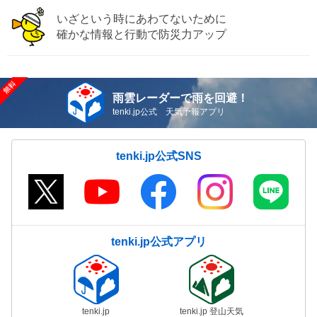
いざという時にあわてないために
確かな情報と行動で防災力アップ
雨雲レーダーで雨を回避！
tenki.jp公式 天気予報アプリ
tenki.jp公式SNS
tenki.jp公式アプリ
tenki.jp
tenki.jp 登山天気