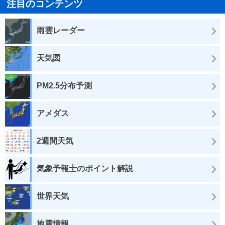
注目のコンテンツ
雨雲レーダー
天気図
PM2.5分布予測
アメダス
2週間天気
気象予報士のポイント解説
世界天気
地震情報