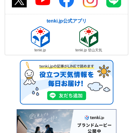
tenki.jp公式アプリ
tenki.jp
tenki.jp 登山天気