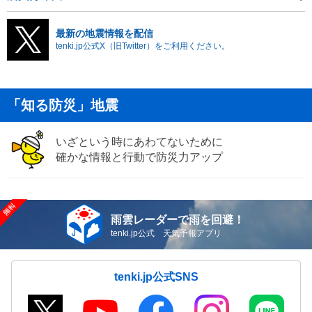
最新の地震情報を配信
tenki.jp公式X（旧Twitter）をご利用ください。
「知る防災」地震
いざという時にあわてないために
確かな情報と行動で防災力アップ
雨雲レーダーで雨を回避！
tenki.jp公式 天気予報アプリ
tenki.jp公式SNS