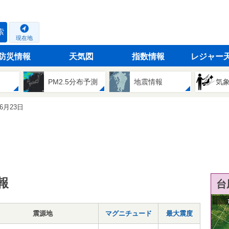
索
現在地
防災情報
天気図
指数情報
レジャー
PM2.5分布予測
地震情報
気
06月23日
報
台
震源地
マグニチュード
最大震度