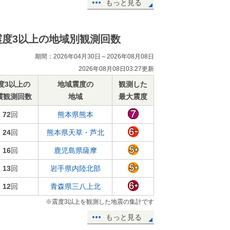
もっと見る
震度3以上の地域別観測回数
期間：2026年04月30日～2026年08月08日
2026年08月08日03:27更新
度3以上の
地域震度の
観測した
震観測回数
地域
最大震度
72
回
熊本県熊本
24
回
熊本県天草・芦北
16
回
鹿児島県薩摩
13
回
岩手県内陸北部
12
回
青森県三八上北
※震度3以上を観測した地震の集計です
もっと見る