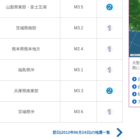
山梨県東部・富士五湖
M3.5
茨城県南部
M3.2
熊本県熊本地方
M2.4
大型
西に
福島県沖
M3.1
兵庫県南東部
M3.3
宮城県沖
M3.6
翌日(2012年06月24日)の地震一覧