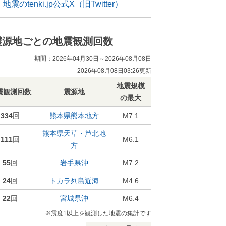
地震のtenki.jp公式X（旧Twitter）
震源地ごとの地震観測回数
期間：2026年04月30日～2026年08月08日
2026年08月08日03:26更新
地震規模
震観測回数
震源地
の最大
334
回
熊本県熊本地方
M7.1
熊本県天草・芦北地
111
回
M6.1
方
55
回
岩手県沖
M7.2
24
回
トカラ列島近海
M4.6
22
回
宮城県沖
M6.4
※震度1以上を観測した地震の集計です