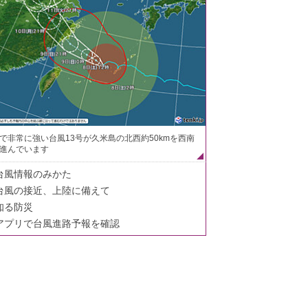
で非常に強い台風13号が久米島の北西約50kmを西南
進んでいます
台風情報のみかた
台風の接近、上陸に備えて
知る防災
アプリで台風進路予報を確認