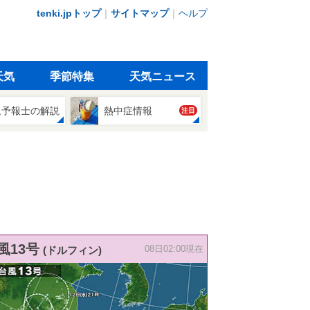
tenki.jpトップ
｜
サイトマップ
｜
ヘルプ
天気
季節特集
天気ニュース
象予報士の解説
熱中症情報
注目
風13号
(ドルフィン)
08日02:00現在