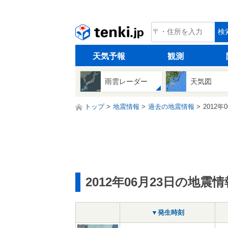
tenki.jp
検
天気予報
観測
雨雲レーダー
天気図
トップ
地震情報
過去の地震情報
2012年
2012年06月23日の地震情
▼発生時刻